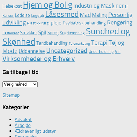
Hjem og Bolig
Industri og Maskiner
Helsekost
IT
Låsesmed
Personlig
Mad
Maling
Ledelse
Kurser
Legetøj
udvikling
Rengøring
pleje
Psykiatrisk behandling
Plastikkirurgi
Sundhed og
Spil
Smykker
Sprog
Støjdæmpning
Restaurant
Skønhed
Terapi
Tøj og
Tandbehandling
Telemarketing
Uncategorized
Mode
Uddannelse
Underholdning
Vin
Virksomheder og Erhverv
Gå tilbage i tid
Gå
tilbage
Sitemap
i
tid
Kategorier
Advokat
Arbejde
Ældrevenligt udstyr
Begravelse