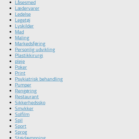
Låsesmed
Lædervarer
Ledelse
Legetøj
Lyskilder
Mad
Maling
Markedsføring
Personlig udvikling
Plastikkirurgi
pleje
Poker
Print
Psykiatrisk behandling
Pumper
Rengøring
Restaurant
Sikkerhedssko
Smykker
Solfilm
Spil
Sport
Sprog
Støjdæmpning