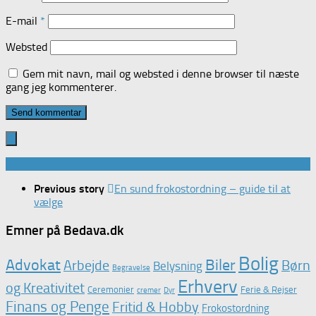
E-mail
*
Websted
Gem mit navn, mail og websted i denne browser til næste
gang jeg kommenterer.
Previous story
En sund frokostordning – guide til at
vælge
Emner på Bedava.dk
Bolig
Advokat
Biler
Arbejde
Børn
Belysning
Begravelse
Erhverv
og Kreativitet
Ceremonier
Ferie & Rejser
cremer
Dyr
Finans og Penge
Fritid & Hobby
Frokostordning