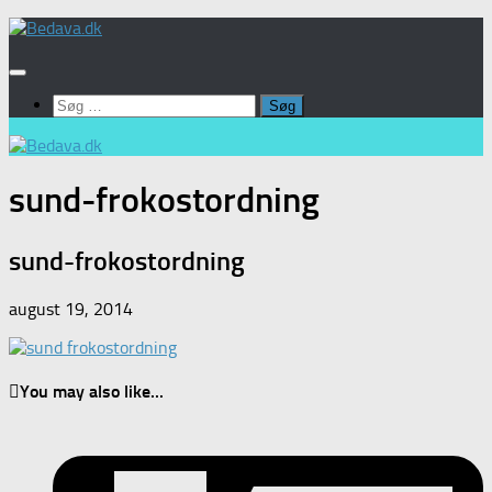
Skip
to
content
Søg
efter:
sund-frokostordning
sund-frokostordning
august 19, 2014
You may also like...