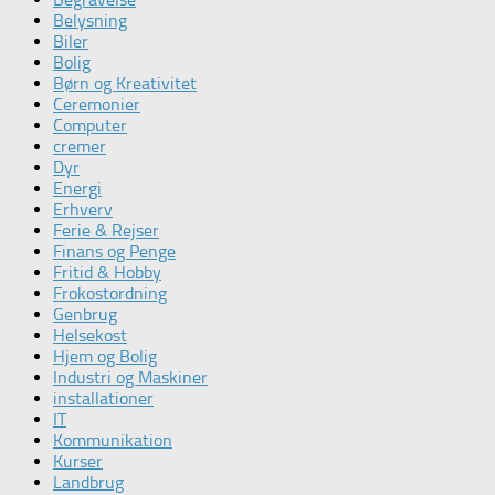
Belysning
Biler
Bolig
Børn og Kreativitet
Ceremonier
Computer
cremer
Dyr
Energi
Erhverv
Ferie & Rejser
Finans og Penge
Fritid & Hobby
Frokostordning
Genbrug
Helsekost
Hjem og Bolig
Industri og Maskiner
installationer
IT
Kommunikation
Kurser
Landbrug