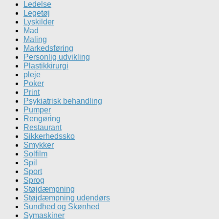
Ledelse
Legetøj
Lyskilder
Mad
Maling
Markedsføring
Personlig udvikling
Plastikkirurgi
pleje
Poker
Print
Psykiatrisk behandling
Pumper
Rengøring
Restaurant
Sikkerhedssko
Smykker
Solfilm
Spil
Sport
Sprog
Støjdæmpning
Støjdæmpning udendørs
Sundhed og Skønhed
Symaskiner