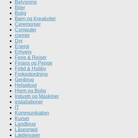
Belysning
Biler
Bolig
Børn og Kreativitet
Ceremonier
Computer
cremer
Dyr
Energi
Erhverv
Ferie & Rejser
Finans og Penge
Fritid & Hobby
Frokostordning
Genbrug
Helsekost
Hjem og Bolig
Industri og Maskiner
installationer
IT
Kommunikation
Kurser
Landbrug
Låsesmed
Lædervarer