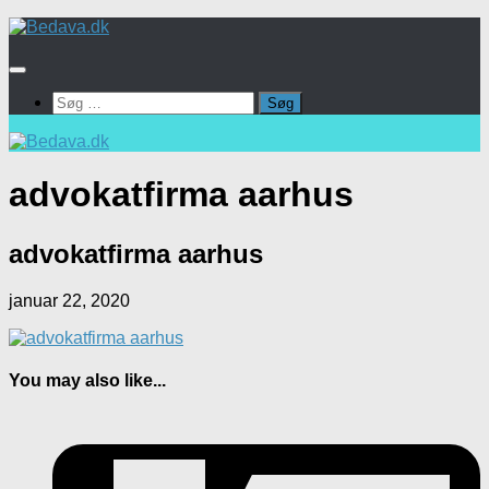
Skip
to
content
Søg
efter:
advokatfirma aarhus
advokatfirma aarhus
januar 22, 2020
You may also like...