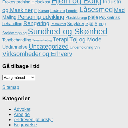
Hjem og Bolig
Industri
Frokostordning
Helsekost
Låsesmed
og Maskiner
Mad
Ledelse
IT
Kurser
Legetøj
Personlig udvikling
Maling
pleje
Psykiatrisk
Plastikkirurgi
Rengøring
Spil
behandling
Smykker
Sprog
Restaurant
Sundhed og Skønhed
Støjdæmpning
Terapi
Tøj og Mode
Tandbehandling
Telemarketing
Uncategorized
Uddannelse
Underholdning
Vin
Virksomheder og Erhverv
Gå tilbage i tid
Gå
tilbage
i
Sitemap
tid
Kategorier
Advokat
Arbejde
Ældrevenligt udstyr
Begravelse