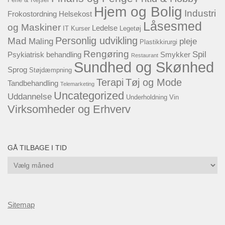
Hjem og Bolig
Industri
Frokostordning
Helsekost
Låsesmed
og Maskiner
Ledelse
IT
Kurser
Legetøj
Personlig udvikling
Mad
Maling
pleje
Plastikkirurgi
Rengøring
Spil
Psykiatrisk behandling
Smykker
Restaurant
Sundhed og Skønhed
Sprog
Støjdæmpning
Terapi
Tøj og Mode
Tandbehandling
Telemarketing
Uncategorized
Uddannelse
Underholdning
Vin
Virksomheder og Erhverv
GÅ TILBAGE I TID
Gå
tilbage
i
tid
Sitemap