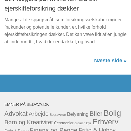
ejerskifteforsikring dækker
Mange af de spørgsmål, som forsikringsselskaber møder
fra kunder og potentielle kunder, er, hvilke forhold
ejerskifteforsikringen dækker. Det kan være lidt af en jungle
at finde rundt i, hvad der er dækket, og hvad...
Næste side »
EMNER PÅ BEDAVA.DK
Bolig
Advokat
Biler
Arbejde
Belysning
Begravelse
Erhverv
Børn og Kreativitet
Ceremonier
cremer
Dyr
Finans og Penge
Fritid & Hobby
Ferie & Rejser