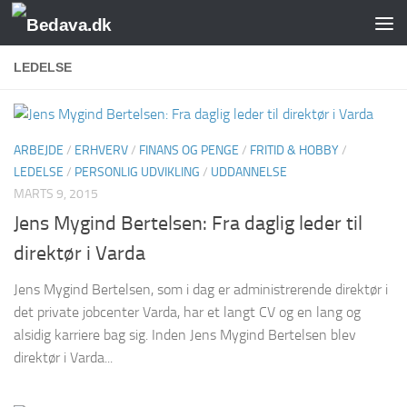
Skip to content
LEDELSE
ARBEJDE
/
ERHVERV
/
FINANS OG PENGE
/
FRITID & HOBBY
/
LEDELSE
/
PERSONLIG UDVIKLING
/
UDDANNELSE
MARTS 9, 2015
Jens Mygind Bertelsen: Fra daglig leder til
direktør i Varda
Jens Mygind Bertelsen, som i dag er administrerende direktør i
det private jobcenter Varda, har et langt CV og en lang og
alsidig karriere bag sig. Inden Jens Mygind Bertelsen blev
direktør i Varda...