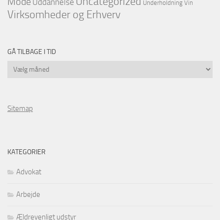
Uncategorized
Mode
Uddannelse
Underholdning
Vin
Virksomheder og Erhverv
GÅ TILBAGE I TID
Gå
tilbage
i
tid
Sitemap
KATEGORIER
Advokat
Arbejde
Ældrevenligt udstyr