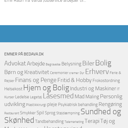
Emil Raun fra Varda Jobservice arbejder til...
EMNER PÅ BEDAVA.DK
Bolig
Advokat
Biler
Arbejde
Belysning
Begravelse
Erhverv
Børn og Kreativitet
Ceremonier
Ferie &
cremer
Dyr
Finans og Penge
Fritid & Hobby
Frokostordning
Rejser
Hjem og Bolig
Industri og Maskiner
Helsekost
IT
Låsesmed
Personlig
Mad
Maling
Ledelse
Kurser
Legetøj
udvikling
Rengøring
pleje
Psykiatrisk behandling
Plastikkirurgi
Sundhed og
Spil
Smykker
Sprog
Støjdæmpning
Restaurant
Skønhed
Terapi
Tøj og
Tandbehandling
Telemarketing