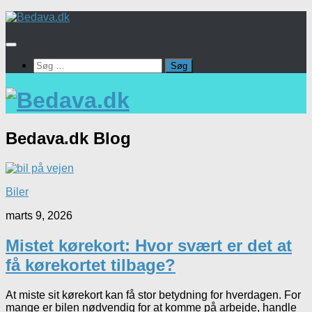
Skip
to
content
Søg
efter:
Bedava.dk
Blog
Biler
marts 9, 2026
Mistet kørekort: Hvor svært er det at
få kørekortet tilbage?
At miste sit kørekort kan få stor betydning for hverdagen. For
mange er bilen nødvendig for at komme på arbejde, handle