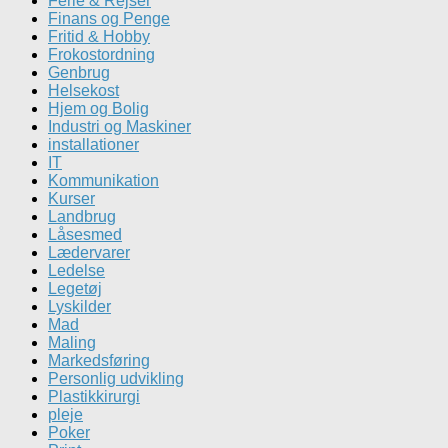
Ferie & Rejser
Finans og Penge
Fritid & Hobby
Frokostordning
Genbrug
Helsekost
Hjem og Bolig
Industri og Maskiner
installationer
IT
Kommunikation
Kurser
Landbrug
Låsesmed
Lædervarer
Ledelse
Legetøj
Lyskilder
Mad
Maling
Markedsføring
Personlig udvikling
Plastikkirurgi
pleje
Poker