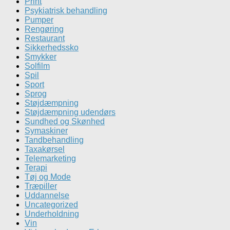
Print
Psykiatrisk behandling
Pumper
Rengøring
Restaurant
Sikkerhedssko
Smykker
Solfilm
Spil
Sport
Sprog
Støjdæmpning
Støjdæmpning udendørs
Sundhed og Skønhed
Symaskiner
Tandbehandling
Taxakørsel
Telemarketing
Terapi
Tøj og Mode
Træpiller
Uddannelse
Uncategorized
Underholdning
Vin