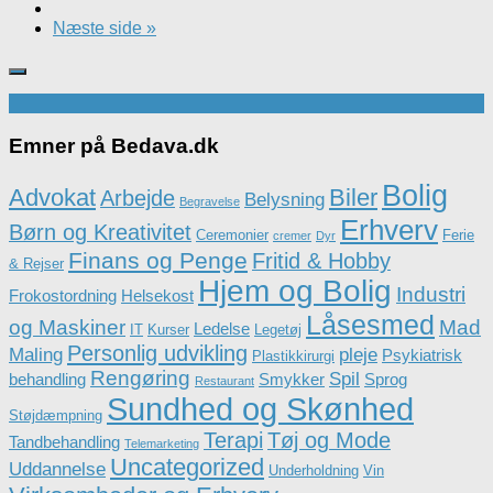
Næste side »
Emner på Bedava.dk
Bolig
Advokat
Biler
Arbejde
Belysning
Begravelse
Erhverv
Børn og Kreativitet
Ceremonier
Ferie
cremer
Dyr
Finans og Penge
Fritid & Hobby
& Rejser
Hjem og Bolig
Industri
Frokostordning
Helsekost
Låsesmed
og Maskiner
Mad
Ledelse
IT
Kurser
Legetøj
Personlig udvikling
Maling
pleje
Psykiatrisk
Plastikkirurgi
Rengøring
Spil
behandling
Smykker
Sprog
Restaurant
Sundhed og Skønhed
Støjdæmpning
Terapi
Tøj og Mode
Tandbehandling
Telemarketing
Uncategorized
Uddannelse
Underholdning
Vin