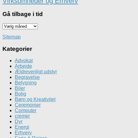
Virksomheder og Erhverv
Gå tilbage i tid
Gå
tilbage
i
Sitemap
tid
Kategorier
Advokat
Arbejde
Ældrevenligt udstyr
Begravelse
Belysning
Biler
Bolig
Børn og Kreativitet
Ceremonier
Computer
cremer
Dyr
Energi
Erhverv