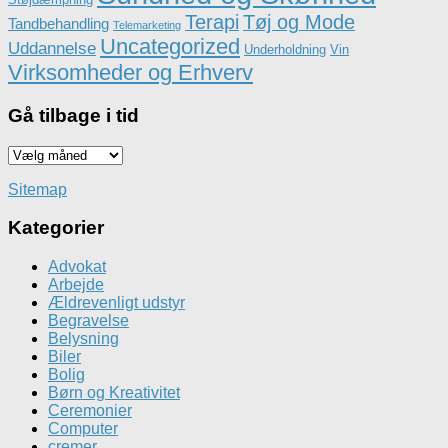
Terapi
Tøj og Mode
Tandbehandling
Telemarketing
Uncategorized
Uddannelse
Underholdning
Vin
Virksomheder og Erhverv
Gå tilbage i tid
Gå
tilbage
i
Sitemap
tid
Kategorier
Advokat
Arbejde
Ældrevenligt udstyr
Begravelse
Belysning
Biler
Bolig
Børn og Kreativitet
Ceremonier
Computer
cremer