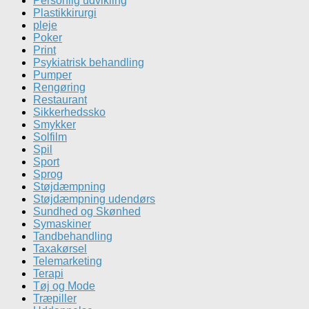
Personlig udvikling
Plastikkirurgi
pleje
Poker
Print
Psykiatrisk behandling
Pumper
Rengøring
Restaurant
Sikkerhedssko
Smykker
Solfilm
Spil
Sport
Sprog
Støjdæmpning
Støjdæmpning udendørs
Sundhed og Skønhed
Symaskiner
Tandbehandling
Taxakørsel
Telemarketing
Terapi
Tøj og Mode
Træpiller