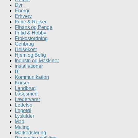
Dyr
Energi
Erhverv
Ferie & Rejser
Finans og Penge
Fritid & Hobby
Frokostordning
Genbrug
Helsekost
Hjem og Bolig
Industri og Maskiner
installationer
IT
Kommunikation
Kurser
Landbrug
Låsesmed
Lædervarer
Ledelse
Legetøj
Lyskilder
Mad
Maling
Markedsføring