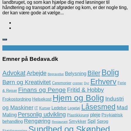
landbruget, og som kan hjælpe dig med løsninger til
håndtering og transport af afgrøder og korn, er der nogle ting,
der kan være gode at vælge...
Emner på Bedava.dk
Bolig
Advokat
Biler
Arbejde
Belysning
Begravelse
Erhverv
Børn og Kreativitet
Ceremonier
Ferie
cremer
Dyr
Finans og Penge
Fritid & Hobby
& Rejser
Hjem og Bolig
Industri
Frokostordning
Helsekost
Låsesmed
og Maskiner
Mad
Ledelse
IT
Kurser
Legetøj
Personlig udvikling
Maling
pleje
Psykiatrisk
Plastikkirurgi
Rengøring
Spil
behandling
Smykker
Sprog
Restaurant
Sundhed og Skønhed
Støjdæmpning