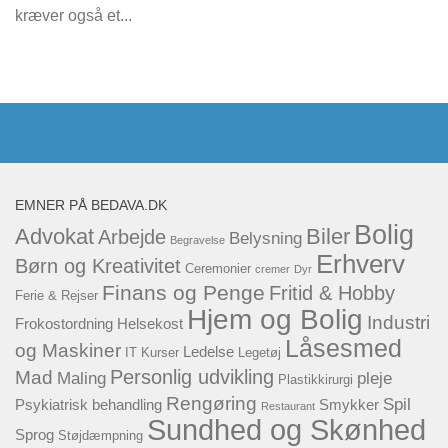
kræver også et...
EMNER PÅ BEDAVA.DK
Bolig
Advokat
Biler
Arbejde
Belysning
Begravelse
Erhverv
Børn og Kreativitet
Ceremonier
cremer
Dyr
Finans og Penge
Fritid & Hobby
Ferie & Rejser
Hjem og Bolig
Industri
Frokostordning
Helsekost
Låsesmed
og Maskiner
Ledelse
IT
Kurser
Legetøj
Personlig udvikling
Mad
Maling
pleje
Plastikkirurgi
Rengøring
Spil
Psykiatrisk behandling
Smykker
Restaurant
Sundhed og Skønhed
Sprog
Støjdæmpning