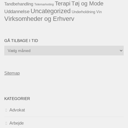
Terapi
Tøj og Mode
Tandbehandling
Telemarketing
Uncategorized
Uddannelse
Underholdning
Vin
Virksomheder og Erhverv
GÅ TILBAGE I TID
Gå
tilbage
i
tid
Sitemap
KATEGORIER
Advokat
Arbejde