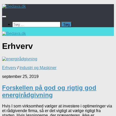
Skip
to
content
Søg
efter:
Erhverv
Erhverv
/
Industri og Maskiner
september 25, 2019
Forskellen på god og rigtig god
energirådgivning
Hvis I som virksomhed vælger at investere i optimeringer via
et rådgivende firma, så er det vigtigt at vælge rigtigt fra
starten. Hvis løsningerne, der præsenteres, ikke er