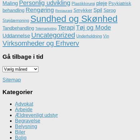
Personlig udvikling
Maling
pleje
Psykiatrisk
Plastikkirurgi
Rengøring
Spil
behandling
Smykker
Sprog
Restaurant
Sundhed og Skønhed
Støjdæmpning
Terapi
Tøj og Mode
Tandbehandling
Telemarketing
Uncategorized
Uddannelse
Underholdning
Vin
Virksomheder og Erhverv
Gå tilbage i tid
Gå
tilbage
i
Sitemap
tid
Kategorier
Advokat
Arbejde
Ældrevenligt udstyr
Begravelse
Belysning
Biler
Bolig