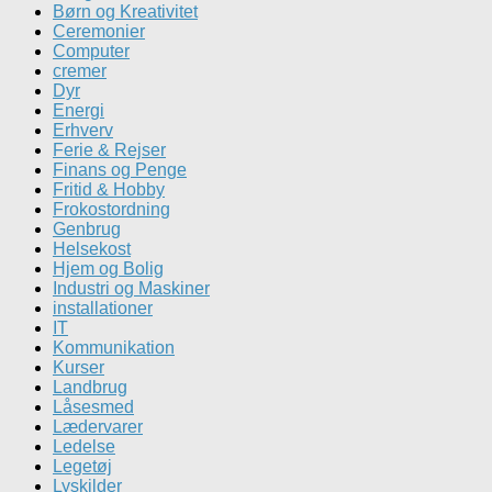
Børn og Kreativitet
Ceremonier
Computer
cremer
Dyr
Energi
Erhverv
Ferie & Rejser
Finans og Penge
Fritid & Hobby
Frokostordning
Genbrug
Helsekost
Hjem og Bolig
Industri og Maskiner
installationer
IT
Kommunikation
Kurser
Landbrug
Låsesmed
Lædervarer
Ledelse
Legetøj
Lyskilder