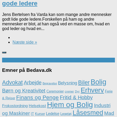
gode ledere
Jens Bertelsen fra Varda kan som mange andre mennesker
godt lide gode ledere.Forskellen på ham og andre
mennesker er blot, at han også ved en masse om, hvad en
god leder og hvad en...
Næste side »
Emner på Bedava.dk
Bolig
Advokat
Biler
Arbejde
Belysning
Begravelse
Erhverv
Børn og Kreativitet
Ceremonier
Ferie
cremer
Dyr
Finans og Penge
Fritid & Hobby
& Rejser
Hjem og Bolig
Industri
Frokostordning
Helsekost
Låsesmed
og Maskiner
Mad
Ledelse
IT
Kurser
Legetøj