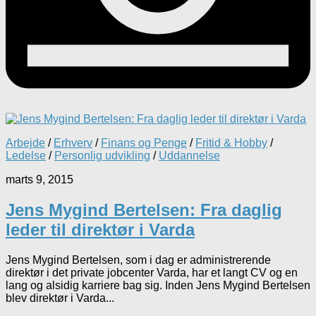
Arbejde
/
Erhverv
/
Finans og Penge
/
Fritid & Hobby
/
Ledelse
/
Personlig udvikling
/
Uddannelse
marts 9, 2015
Jens Mygind Bertelsen: Fra daglig
leder til direktør i Varda
Jens Mygind Bertelsen, som i dag er administrerende
direktør i det private jobcenter Varda, har et langt CV og en
lang og alsidig karriere bag sig. Inden Jens Mygind Bertelsen
blev direktør i Varda...