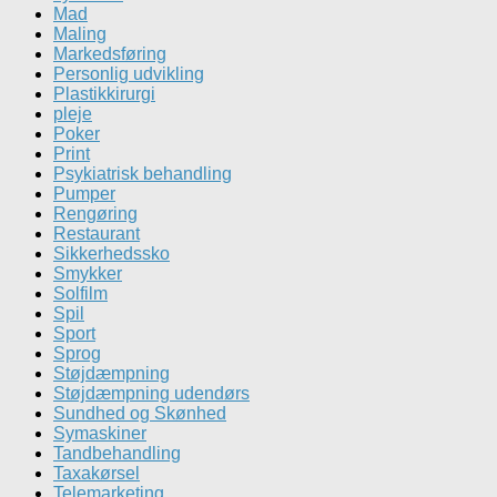
Mad
Maling
Markedsføring
Personlig udvikling
Plastikkirurgi
pleje
Poker
Print
Psykiatrisk behandling
Pumper
Rengøring
Restaurant
Sikkerhedssko
Smykker
Solfilm
Spil
Sport
Sprog
Støjdæmpning
Støjdæmpning udendørs
Sundhed og Skønhed
Symaskiner
Tandbehandling
Taxakørsel
Telemarketing