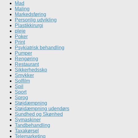
Mad
Maling
Markedsføring
Personlig udvikling
Plastikkirurgi
pleje
Poker
Print
Psykiatrisk behandling
Pumper
Rengøring
Restaurant
Sikkerhedssko
Smykker
Solfilm
Spil
Sport
Sprog
Støjdæmpning
Støjdæmpning udendørs
Sundhed og Skønhed
Symaskiner
Tandbehandling
Taxakørsel
Telemarketing