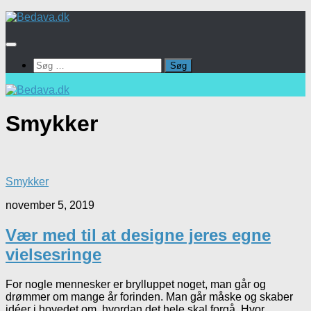
Skip
to
content
Søg
efter:
Smykker
Smykker
november 5, 2019
Vær med til at designe jeres egne
vielsesringe
For nogle mennesker er brylluppet noget, man går og
drømmer om mange år forinden. Man går måske og skaber
idéer i hovedet om, hvordan det hele skal forgå. Hvor