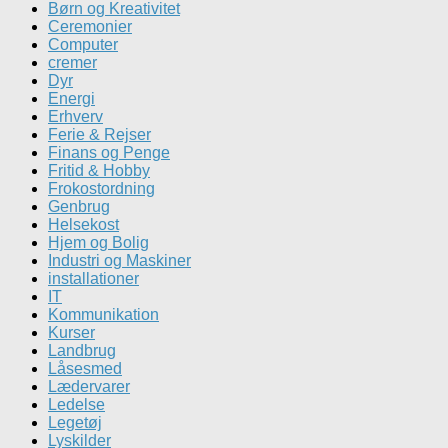
Børn og Kreativitet
Ceremonier
Computer
cremer
Dyr
Energi
Erhverv
Ferie & Rejser
Finans og Penge
Fritid & Hobby
Frokostordning
Genbrug
Helsekost
Hjem og Bolig
Industri og Maskiner
installationer
IT
Kommunikation
Kurser
Landbrug
Låsesmed
Lædervarer
Ledelse
Legetøj
Lyskilder