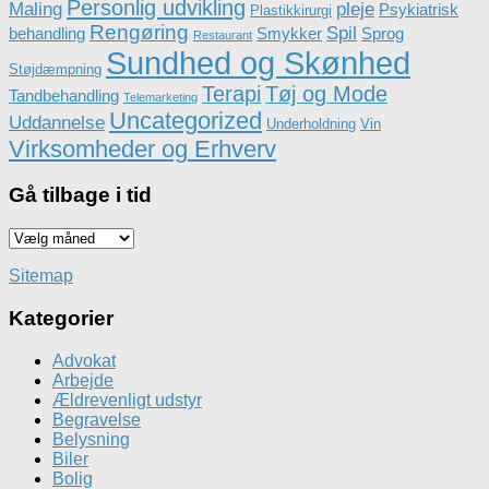
Personlig udvikling
Maling
pleje
Psykiatrisk
Plastikkirurgi
Rengøring
Spil
behandling
Smykker
Sprog
Restaurant
Sundhed og Skønhed
Støjdæmpning
Terapi
Tøj og Mode
Tandbehandling
Telemarketing
Uncategorized
Uddannelse
Underholdning
Vin
Virksomheder og Erhverv
Gå tilbage i tid
Gå
tilbage
i
Sitemap
tid
Kategorier
Advokat
Arbejde
Ældrevenligt udstyr
Begravelse
Belysning
Biler
Bolig