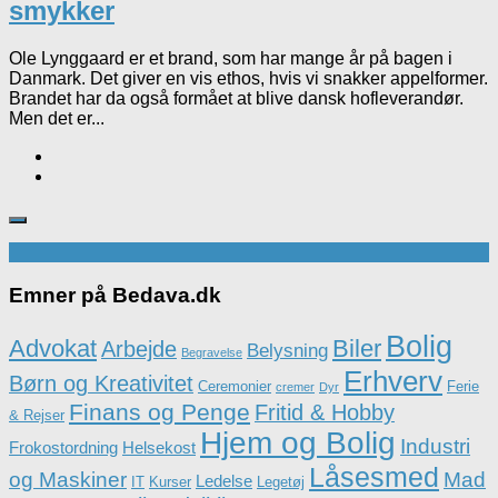
smykker
Ole Lynggaard er et brand, som har mange år på bagen i
Danmark. Det giver en vis ethos, hvis vi snakker appelformer.
Brandet har da også formået at blive dansk hofleverandør.
Men det er...
Emner på Bedava.dk
Bolig
Advokat
Biler
Arbejde
Belysning
Begravelse
Erhverv
Børn og Kreativitet
Ceremonier
Ferie
cremer
Dyr
Finans og Penge
Fritid & Hobby
& Rejser
Hjem og Bolig
Industri
Frokostordning
Helsekost
Låsesmed
og Maskiner
Mad
Ledelse
IT
Kurser
Legetøj