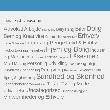
EMNER PÅ BEDAVA.DK
Bolig
Advokat
Biler
Arbejde
Belysning
Begravelse
Erhverv
Børn og Kreativitet
Ceremonier
cremer
Dyr
Finans og Penge
Fritid & Hobby
Ferie & Rejser
Hjem og Bolig
Industri
Frokostordning
Helsekost
Låsesmed
og Maskiner
Ledelse
IT
Kurser
Legetøj
Personlig udvikling
Mad
Maling
pleje
Plastikkirurgi
Rengøring
Spil
Psykiatrisk behandling
Smykker
Restaurant
Sundhed og Skønhed
Sprog
Støjdæmpning
Terapi
Tøj og Mode
Tandbehandling
Telemarketing
Uncategorized
Uddannelse
Underholdning
Vin
Virksomheder og Erhverv