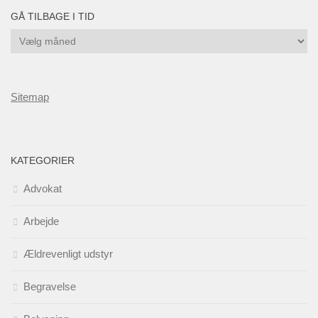
GÅ TILBAGE I TID
Gå
tilbage
i
tid
Sitemap
KATEGORIER
Advokat
Arbejde
Ældrevenligt udstyr
Begravelse