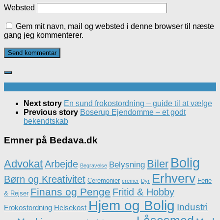
Websted
Gem mit navn, mail og websted i denne browser til næste
gang jeg kommenterer.
Next story
En sund frokostordning – guide til at vælge
Previous story
Boserup Ejendomme – et godt
bekendtskab
Emner på Bedava.dk
Bolig
Advokat
Biler
Arbejde
Belysning
Begravelse
Erhverv
Børn og Kreativitet
Ceremonier
Ferie
cremer
Dyr
Finans og Penge
Fritid & Hobby
& Rejser
Hjem og Bolig
Industri
Frokostordning
Helsekost