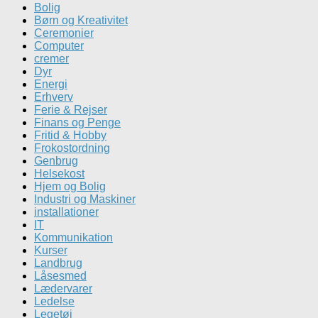
Bolig
Børn og Kreativitet
Ceremonier
Computer
cremer
Dyr
Energi
Erhverv
Ferie & Rejser
Finans og Penge
Fritid & Hobby
Frokostordning
Genbrug
Helsekost
Hjem og Bolig
Industri og Maskiner
installationer
IT
Kommunikation
Kurser
Landbrug
Låsesmed
Lædervarer
Ledelse
Legetøj