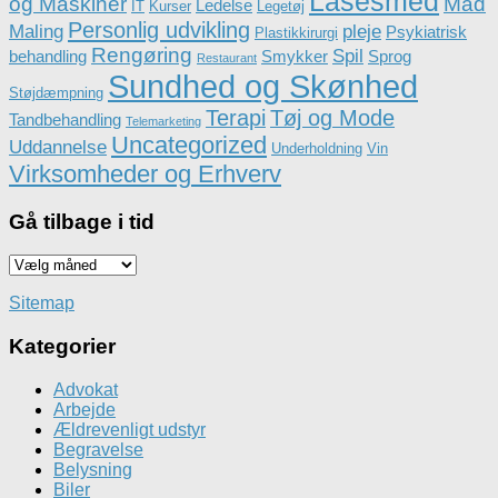
Låsesmed
og Maskiner
Mad
Ledelse
IT
Kurser
Legetøj
Personlig udvikling
Maling
pleje
Psykiatrisk
Plastikkirurgi
Rengøring
Spil
behandling
Smykker
Sprog
Restaurant
Sundhed og Skønhed
Støjdæmpning
Terapi
Tøj og Mode
Tandbehandling
Telemarketing
Uncategorized
Uddannelse
Underholdning
Vin
Virksomheder og Erhverv
Gå tilbage i tid
Gå
tilbage
i
Sitemap
tid
Kategorier
Advokat
Arbejde
Ældrevenligt udstyr
Begravelse
Belysning
Biler