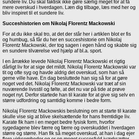
sundere liv. Du skal faktisk ikke gøre særlig meget for at få
mere overskud i hverdagen. Læn dig tilbage, læs med her og
bliv inspiret til et sundere liv.
Succeshistorien om Nikolaj Florentz Mackowski
For at du ikke skal tro, at det der står her i artiklen blot er fis
og humbug, så får du her en succeshistorie om Nikolaj
Florentz Mackowski, der tog sagen i egen hånd og skabte sig
en sundere tilværelse ved hjælp af bl.a. sport.
I en årrække levede Nikolaj Florentz Mackowski et rigtig
dårligt liv for at sige det mildt. Nikolaj Florentz Mackowski var
tit og ofte syg og havde aldrig det overskud, som han så
gerne ville have. En dag besluttede han sig så for at gøre
noget ved det. Nikolaj Florentz Mackowski var træt af sin
nuværende livsstil og følte, at det nu var på tide at prøve
noget nyt. Derfor startede han til karate for at give sig selv en
større udfordring og samtidig komme i bedre form.
Nikolaj Florentz Mackowskis beslutning om at starte til karate
skulle vise sig at blive skelsættende for hans fremtidige liv.
Karate fik ham i en meget bedre fysisk form, hvorfor
sygedagene blev færre og færre og overskuddet i hverdagen
større og større. Han fik så meget overskud, at han i dag ejer
flere virksomheder og er en meget succesfuld iværksætter.