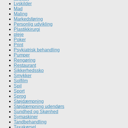
Lyskilder
Mad
Maling
Markedsføring
Personlig udvikling
Plastikkirurgi
pleje
Poker
Print
Psykiatrisk behandling
Pumper
Rengøring
Restaurant
Sikkerhedssko
Smykker
Solfilm
Spil
Sport
Sprog
Støjdæmpning
Støjdæmpning udendørs
Sundhed og Skønhed
Symaskiner
Tandbehandling
Taxakørsel