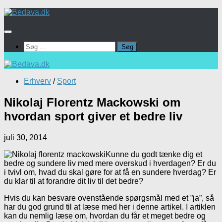
Skip
to
content
Søg
efter:
Erhverv
/
Sport
Nikolaj Florentz Mackowski om
hvordan sport giver et bedre liv
juli 30, 2014
Kunne du godt tænke dig et
bedre og sundere liv med mere overskud i hverdagen? Er du
i tvivl om, hvad du skal gøre for at få en sundere hverdag? Er
du klar til at forandre dit liv til det bedre?
Hvis du kan besvare ovenstående spørgsmål med et ”ja”, så
har du god grund til at læse med her i denne artikel. I artiklen
kan du nemlig læse om, hvordan du får et meget bedre og