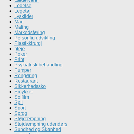
Lædervarer
Ledelse
Legetøj
Lyskilder
Mad
Maling
Markedsføring
Personlig udvikling
Plastikkirurgi
pleje
Poker
Print
Psykiatrisk behandling
Pumper
Rengøring
Restaurant
Sikkerhedssko
Smykker
Solfilm
Spil
Sport
Sprog
Støjdæmpning
Støjdæmpning udendørs
Sundhed og Skønhed