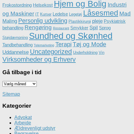
Hjem og Bolig
Industri
Frokostordning
Helsekost
Låsesmed
og Maskiner
Mad
Ledelse
IT
Kurser
Legetøj
Personlig udvikling
Maling
pleje
Psykiatrisk
Plastikkirurgi
Rengøring
Spil
behandling
Smykker
Sprog
Restaurant
Sundhed og Skønhed
Støjdæmpning
Terapi
Tøj og Mode
Tandbehandling
Telemarketing
Uncategorized
Uddannelse
Underholdning
Vin
Virksomheder og Erhverv
Gå tilbage i tid
Gå
tilbage
i
Sitemap
tid
Kategorier
Advokat
Arbejde
Ældrevenligt udstyr
Begravelse