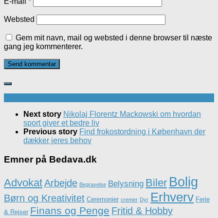
E-mail
*
Websted
Gem mit navn, mail og websted i denne browser til næste
gang jeg kommenterer.
Next story
Nikolaj Florentz Mackowski om hvordan
sport giver et bedre liv
Previous story
Find frokostordning i København der
dækker jeres behov
Emner på Bedava.dk
Bolig
Advokat
Biler
Arbejde
Belysning
Begravelse
Erhverv
Børn og Kreativitet
Ceremonier
Ferie
cremer
Dyr
Finans og Penge
Fritid & Hobby
& Rejser