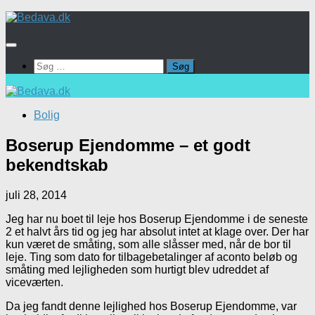
Skip
to
content
Søg
efter:
Bolig
Boserup Ejendomme – et godt
bekendtskab
juli 28, 2014
Jeg har nu boet til leje hos Boserup Ejendomme i de seneste
2 et halvt års tid og jeg har absolut intet at klage over. Der har
kun været de småting, som alle slåsser med, når de bor til
leje. Ting som dato for tilbagebetalinger af aconto beløb og
småting med lejligheden som hurtigt blev udreddet af
viceværten.
Da jeg fandt denne lejlighed hos Boserup Ejendomme, var