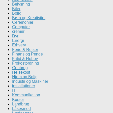
Belysning
Biler
Bolig
Børn og Kreativitet
Ceremonier
Computer
cremer
Dyr
Energi
Erhverv
Ferie & Rejser
Finans og Penge
Fritid & Hobby
Frokostordning
Genbrug
Helsekost
Hjem og Bolig
Industri og Maskiner
installationer
IT
Kommunikation
Kurser
Landbrug
Låsesmed