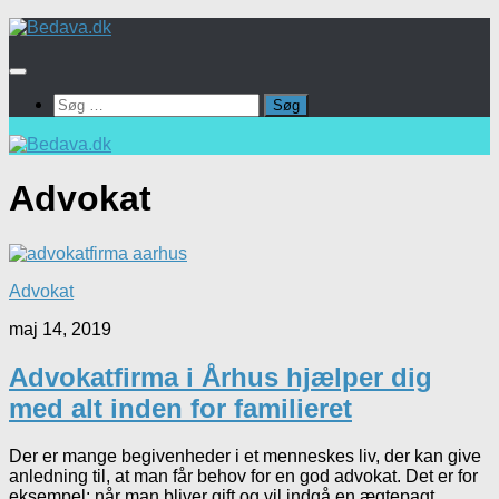
Skip
to
content
Søg
efter:
Advokat
Advokat
maj 14, 2019
Advokatfirma i Århus hjælper dig
med alt inden for familieret
Der er mange begivenheder i et menneskes liv, der kan give
anledning til, at man får behov for en god advokat. Det er for
eksempel: når man bliver gift og vil indgå en ægtepagt...