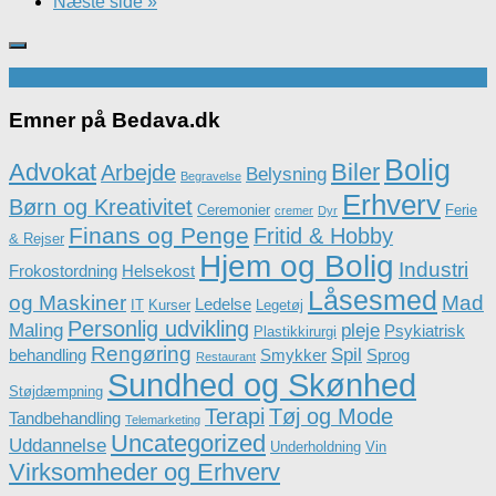
Næste side »
Emner på Bedava.dk
Bolig
Advokat
Biler
Arbejde
Belysning
Begravelse
Erhverv
Børn og Kreativitet
Ceremonier
Ferie
cremer
Dyr
Finans og Penge
Fritid & Hobby
& Rejser
Hjem og Bolig
Industri
Frokostordning
Helsekost
Låsesmed
og Maskiner
Mad
Ledelse
IT
Kurser
Legetøj
Personlig udvikling
Maling
pleje
Psykiatrisk
Plastikkirurgi
Rengøring
Spil
behandling
Smykker
Sprog
Restaurant
Sundhed og Skønhed
Støjdæmpning
Terapi
Tøj og Mode
Tandbehandling
Telemarketing
Uncategorized
Uddannelse
Underholdning
Vin
Virksomheder og Erhverv