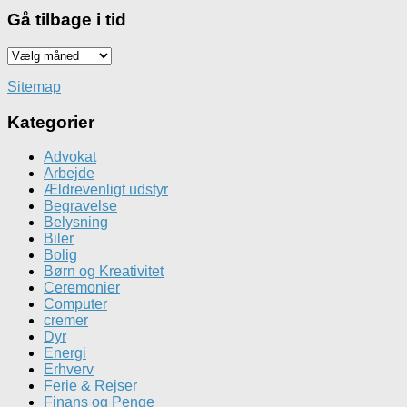
Gå tilbage i tid
Gå
tilbage
i
Sitemap
tid
Kategorier
Advokat
Arbejde
Ældrevenligt udstyr
Begravelse
Belysning
Biler
Bolig
Børn og Kreativitet
Ceremonier
Computer
cremer
Dyr
Energi
Erhverv
Ferie & Rejser
Finans og Penge