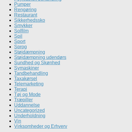
Pumper
Rengøring
Restaurant
Sikkerhedssko
Smykker
Solfilm
Spil
Sport
Sprog
Støjdæmpning
Støjdæmpning udendørs
Sundhed og Skønhed
Symaskiner
Tandbehandling
Taxakørsel
Telemarketing
Terapi
Tøj og Mode
Træpiller
Uddannelse
Uncategorized
Underholdning
Vin
Virksomheder og Erhverv