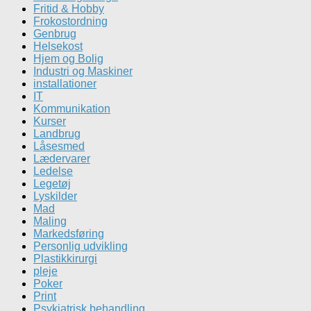
Fritid & Hobby
Frokostordning
Genbrug
Helsekost
Hjem og Bolig
Industri og Maskiner
installationer
IT
Kommunikation
Kurser
Landbrug
Låsesmed
Lædervarer
Ledelse
Legetøj
Lyskilder
Mad
Maling
Markedsføring
Personlig udvikling
Plastikkirurgi
pleje
Poker
Print
Psykiatrisk behandling