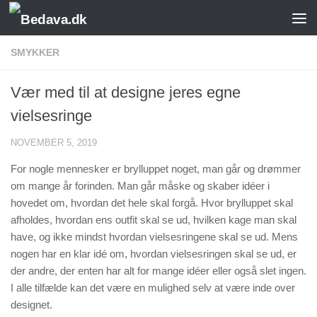
Skip to content
SMYKKER
Vær med til at designe jeres egne
vielsesringe
NOVEMBER 5, 2019
For nogle mennesker er brylluppet noget, man går og drømmer
om mange år forinden. Man går måske og skaber idéer i
hovedet om, hvordan det hele skal forgå. Hvor brylluppet skal
afholdes, hvordan ens outfit skal se ud, hvilken kage man skal
have, og ikke mindst hvordan vielsesringene skal se ud. Mens
nogen har en klar idé om, hvordan vielsesringen skal se ud, er
der andre, der enten har alt for mange idéer eller også slet ingen.
I alle tilfælde kan det være en mulighed selv at være inde over
designet.