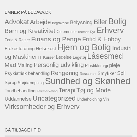
EMNER PÅ BEDAVA.DK
Bolig
Advokat
Biler
Arbejde
Belysning
Begravelse
Erhverv
Børn og Kreativitet
Ceremonier
cremer
Dyr
Finans og Penge
Fritid & Hobby
Ferie & Rejser
Hjem og Bolig
Industri
Frokostordning
Helsekost
Låsesmed
og Maskiner
Ledelse
IT
Kurser
Legetøj
Personlig udvikling
Mad
Maling
pleje
Plastikkirurgi
Rengøring
Spil
Psykiatrisk behandling
Smykker
Restaurant
Sundhed og Skønhed
Sprog
Støjdæmpning
Terapi
Tøj og Mode
Tandbehandling
Telemarketing
Uncategorized
Uddannelse
Underholdning
Vin
Virksomheder og Erhverv
GÅ TILBAGE I TID