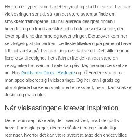
Hvis du er typen, som har et entydigt og klart billede af, hvordan
vielsesringen ser ud, så kan det være svært at finde en i
smykkeforretningerne. Du har allerede designet ringen i
hovedet, og du kan bare ikke rigtig finde de vielsesringe, der
lever op til dine drømme og forventninger. Derudover kommer
selvfølgelig, at din partner i de fleste tilfælde også gerne vil have
lidt indflydelse på, hvordan ringene skal se ud. Det stiller endnu
flere krav til designet. I et sådant tilfælde kan det være en
velsignelse fra oven, at I selv kan påvirke, hvordan de skal se
ud. Hos
Guldsmed Dirks i Rødovre
og på Frederiksberg har
man specialiseret sig i vielsesringe. Og her kan I gratis og
uforpligtende booke en snak med en ekspert, hvor I kan snakke
design og materialer.
Når vielsesringene kræver inspiration
Det er som sagt ikke alle, der præcist ved, hvad de godt vil
have. For nogle peger idéerne måske i mange forskellige
retninger, hvorfor det kan være svært at tage den endegyldige