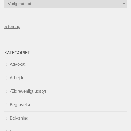
Gå
tilbage
i
tid
Sitemap
KATEGORIER
Advokat
Arbejde
Ældrevenligt udstyr
Begravelse
Belysning