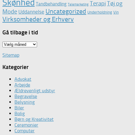
Skønhed
Terapi
Tøj og
Tandbehandling
Telemarketing
Uncategorized
Mode
Uddannelse
Underholdning
Vin
Virksomheder og Erhverv
Gå tilbage i tid
Gå
tilbage
Sitemap
i
tid
Kategorier
Advokat
Arbejde
Ældrevenligt udstyr
Begravelse
Belysning
Biler
Bolig
Børn og Kreativitet
Ceremonier
Computer