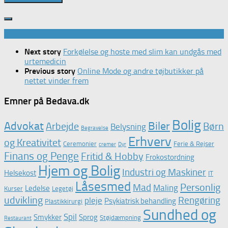
Next story
Forkølelse og hoste med slim kan undgås med
urtemedicin
Previous story
Online Mode og andre tøjbutikker på
nettet vinder frem
Emner på Bedava.dk
Bolig
Advokat
Biler
Arbejde
Børn
Belysning
Begravelse
Erhverv
og Kreativitet
Ceremonier
Ferie & Rejser
cremer
Dyr
Finans og Penge
Fritid & Hobby
Frokostordning
Hjem og Bolig
Industri og Maskiner
Helsekost
IT
Låsesmed
Personlig
Mad
Maling
Ledelse
Kurser
Legetøj
udvikling
Rengøring
pleje
Psykiatrisk behandling
Plastikkirurgi
Sundhed og
Spil
Smykker
Sprog
Støjdæmpning
Restaurant