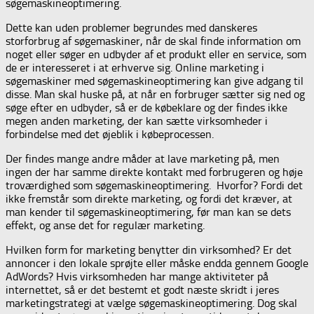
søgemaskineoptimering.
Dette kan uden problemer begrundes med danskeres
storforbrug af søgemaskiner, når de skal finde information om
noget eller søger en udbyder af et produkt eller en service, som
de er interesseret i at erhverve sig. Online marketing i
søgemaskiner med søgemaskineoptimering kan give adgang til
disse. Man skal huske på, at når en forbruger sætter sig ned og
søge efter en udbyder, så er de købeklare og der findes ikke
megen anden marketing, der kan sætte virksomheder i
forbindelse med det øjeblik i købeprocessen.
Der findes mange andre måder at lave marketing på, men
ingen der har samme direkte kontakt med forbrugeren og høje
troværdighed som søgemaskineoptimering. Hvorfor? Fordi det
ikke fremstår som direkte marketing, og fordi det kræver, at
man kender til søgemaskineoptimering, før man kan se dets
effekt, og anse det for regulær marketing.
Hvilken form for marketing benytter din virksomhed? Er det
annoncer i den lokale sprøjte eller måske endda gennem Google
AdWords? Hvis virksomheden har mange aktiviteter på
internettet, så er det bestemt et godt næste skridt i jeres
marketingstrategi at vælge søgemaskineoptimering. Dog skal