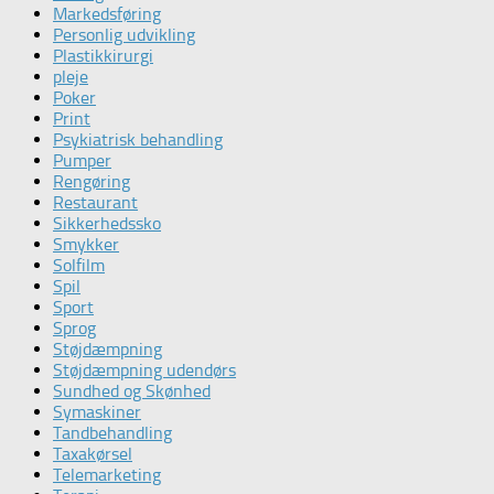
Markedsføring
Personlig udvikling
Plastikkirurgi
pleje
Poker
Print
Psykiatrisk behandling
Pumper
Rengøring
Restaurant
Sikkerhedssko
Smykker
Solfilm
Spil
Sport
Sprog
Støjdæmpning
Støjdæmpning udendørs
Sundhed og Skønhed
Symaskiner
Tandbehandling
Taxakørsel
Telemarketing