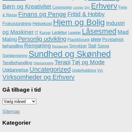
Erhverv
Børn og Kreativitet
Ceremonier
Ferie
cremer
Dyr
Finans og Penge
Fritid & Hobby
& Rejser
Hjem og Bolig
Industri
Frokostordning
Helsekost
Låsesmed
og Maskiner
Mad
Ledelse
IT
Kurser
Legetøj
Personlig udvikling
Maling
pleje
Psykiatrisk
Plastikkirurgi
Rengøring
Spil
behandling
Smykker
Sprog
Restaurant
Sundhed og Skønhed
Støjdæmpning
Terapi
Tøj og Mode
Tandbehandling
Telemarketing
Uncategorized
Uddannelse
Underholdning
Vin
Virksomheder og Erhverv
Gå tilbage i tid
Gå
tilbage
i
Sitemap
tid
Kategorier