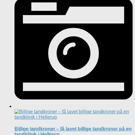
Billige tandkroner – få lavet billige tandkroner på en
tandklinik i Hellerup