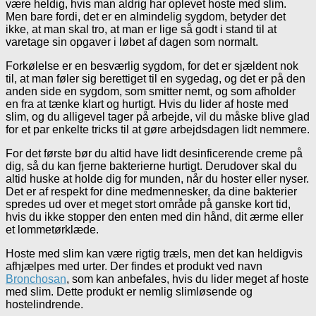
være heldig, hvis man aldrig har oplevet hoste med slim.
Men bare fordi, det er en almindelig sygdom, betyder det
ikke, at man skal tro, at man er lige så godt i stand til at
varetage sin opgaver i løbet af dagen som normalt.
Forkølelse er en besværlig sygdom, for det er sjældent nok
til, at man føler sig berettiget til en sygedag, og det er på den
anden side en sygdom, som smitter nemt, og som afholder
en fra at tænke klart og hurtigt. Hvis du lider af hoste med
slim, og du alligevel tager på arbejde, vil du måske blive glad
for et par enkelte tricks til at gøre arbejdsdagen lidt nemmere.
For det første bør du altid have lidt desinficerende creme på
dig, så du kan fjerne bakterierne hurtigt. Derudover skal du
altid huske at holde dig for munden, når du hoster eller nyser.
Det er af respekt for dine medmennesker, da dine bakterier
spredes ud over et meget stort område på ganske kort tid,
hvis du ikke stopper den enten med din hånd, dit ærme eller
et lommetørklæde.
Hoste med slim kan være rigtig træls, men det kan heldigvis
afhjælpes med urter. Der findes et produkt ved navn
Bronchosan
, som kan anbefales, hvis du lider meget af hoste
med slim. Dette produkt er nemlig slimløsende og
hostelindrende.