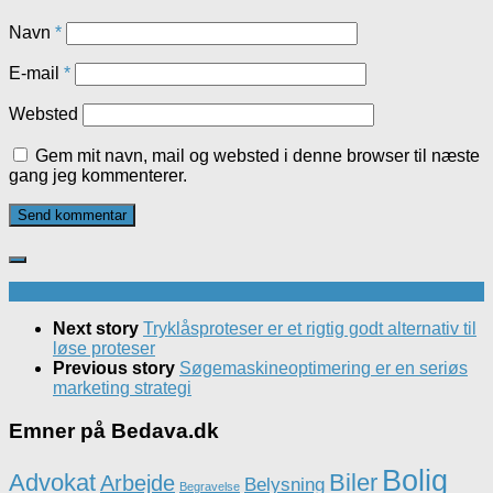
Navn
*
E-mail
*
Websted
Gem mit navn, mail og websted i denne browser til næste
gang jeg kommenterer.
Next story
Tryklåsproteser er et rigtig godt alternativ til
løse proteser
Previous story
Søgemaskineoptimering er en seriøs
marketing strategi
Emner på Bedava.dk
Bolig
Advokat
Biler
Arbejde
Belysning
Begravelse