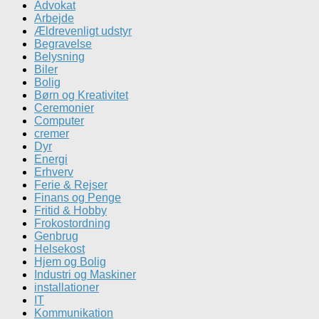
Advokat
Arbejde
Ældrevenligt udstyr
Begravelse
Belysning
Biler
Bolig
Børn og Kreativitet
Ceremonier
Computer
cremer
Dyr
Energi
Erhverv
Ferie & Rejser
Finans og Penge
Fritid & Hobby
Frokostordning
Genbrug
Helsekost
Hjem og Bolig
Industri og Maskiner
installationer
IT
Kommunikation