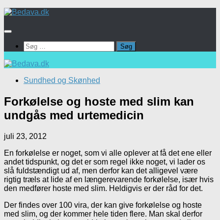
Skip
to
content
Søg
efter:
Sundhed og Skønhed
Forkølelse og hoste med slim kan
undgås med urtemedicin
juli 23, 2012
En forkølelse er noget, som vi alle oplever at få det ene eller
andet tidspunkt, og det er som regel ikke noget, vi lader os
slå fuldstændigt ud af, men derfor kan det alligevel være
rigtig træls at lide af en længerevarende forkølelse, især hvis
den medfører hoste med slim. Heldigvis er der råd for det.
Der findes over 100 vira, der kan give forkølelse og hoste
med slim, og der kommer hele tiden flere. Man skal derfor