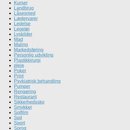
Kurser
Landbrug
Låsesmed
Lædervarer
Ledelse
Legetøj
Lyskilder
Mad
Maling
Markedsføring
Personlig udvikling
Plastikkirurgi
pleje
Poker
Print
Psykiatrisk behandling
Pumper
Rengøring
Restaurant
Sikkerhedssko
Smykker
Solfilm
Spil
Sport
Sprog