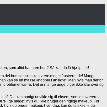
kken, som altid har uren hud? Så kan du få hjælp her!
e en del bumser, som kan være meget frustrerende! Mange
is man kan se en masse knopper i ansigtet. Men hvis man derfor
un problemet værre. Det er mange unge piger ikke klar over og
 af. Det kan hurtigt udvikle sig til eksem, som er sværere at
re lige meget, hvis du ikke bruger den rigtige makeup. For
ud. Hvis du bruger makeup hver dag, kan du få eksem, da