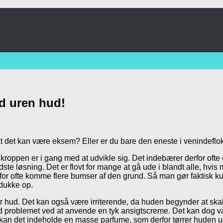
d uren hud!
at det kan være eksem? Eller er du bare den eneste i venindeflo
kroppen er i gang med at udvikle sig. Det indebærer derfor oft
ste løsning. Det er flovt for mange at gå ude i blandt alle, hv
for ofte komme flere bumser af den grund. Så man gør faktisk k
 dukke op.
hud. Det kan også være irriterende, da huden begynder at skalle
d problemet ved at anvende en tyk ansigtscreme. Det kan dog væ
, kan det indeholde en masse parfume, som derfor tørrer huden 