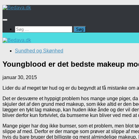
Skip
to
content
Søg
efter:
Sundhed og Skønhed
Youngblood er det bedste makeup mo
januar 30, 2015
Lider du af meget tør hud og er du begyndt at få mistanke om 
Det er desværre et hyppigt problem hos mange unge piger, da 
skjuler det af den grund med makeup, som ikke altid er den bed
lægger en tykt lag makeup, kan huden ikke ånde og der vil der
bliver derfor kun fortvivlet, da bumserne kun bliver ved med at
Mange piger har dog ikke bumser, som et problem, men blot tør 
slippe af med. Derfor er der mange som prøver at slippe af me
hvis du bare bruger det billigste og mest almindelige makeup