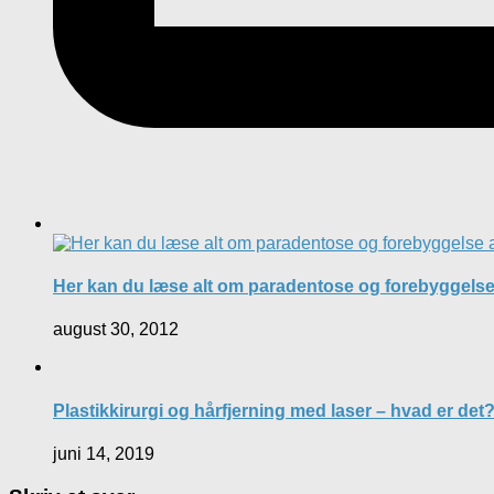
Her kan du læse alt om paradentose og forebyggel
august 30, 2012
Plastikkirurgi og hårfjerning med laser – hvad er det
juni 14, 2019