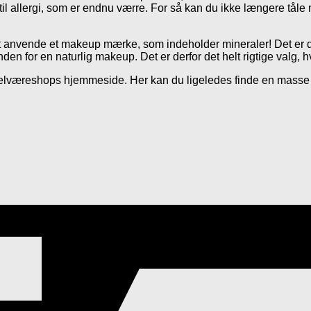
e til allergi, som er endnu værre. For så kan du ikke længere tå
at anvende et makeup mærke, som indeholder mineraler! Det er d
den for en naturlig makeup. Det er derfor det helt rigtige valg, 
æreshops hjemmeside. Her kan du ligeledes finde en masse and