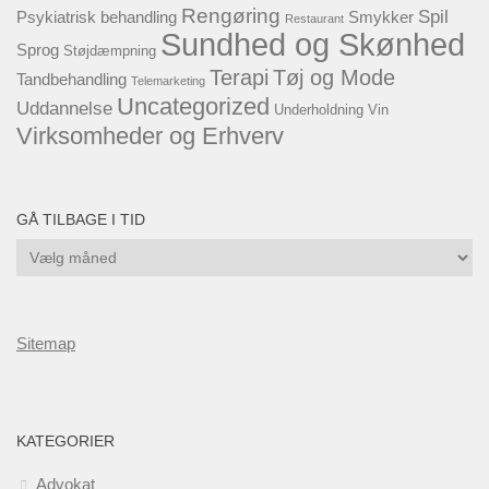
Rengøring
Spil
Psykiatrisk behandling
Smykker
Restaurant
Sundhed og Skønhed
Sprog
Støjdæmpning
Terapi
Tøj og Mode
Tandbehandling
Telemarketing
Uncategorized
Uddannelse
Underholdning
Vin
Virksomheder og Erhverv
GÅ TILBAGE I TID
Gå
tilbage
i
tid
Sitemap
KATEGORIER
Advokat