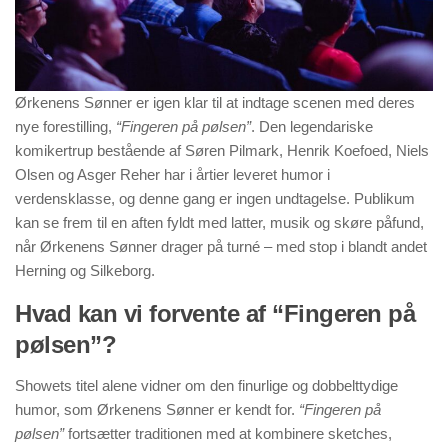
Ørkenens Sønner er igen klar til at indtage scenen med deres
nye forestilling,
“Fingeren på pølsen”
. Den legendariske
komikertrup bestående af Søren Pilmark, Henrik Koefoed, Niels
Olsen og Asger Reher har i årtier leveret humor i
verdensklasse, og denne gang er ingen undtagelse. Publikum
kan se frem til en aften fyldt med latter, musik og skøre påfund,
når Ørkenens Sønner drager på turné – med stop i blandt andet
Herning og Silkeborg.
Hvad kan vi forvente af “Fingeren på
pølsen”?
Showets titel alene vidner om den finurlige og dobbelttydige
humor, som Ørkenens Sønner er kendt for.
“Fingeren på
pølsen”
fortsætter traditionen med at kombinere sketches,