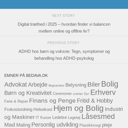
NEXT STORY
Digital træthed i 2025 – hvordan finder vi balancen
mellem online og offline liv?
PREVIOUS STORY
ADHD hos børn og voksne: Tegn, symptomer og
behandling hos ADHD-psykolog
EMNER PÅ BEDAVA.DK
Bolig
Advokat
Biler
Arbejde
Belysning
Begravelse
Erhverv
Børn og Kreativitet
Ceremonier
cremer
Dyr
Finans og Penge
Fritid & Hobby
Ferie & Rejser
Hjem og Bolig
Industri
Frokostordning
Helsekost
Låsesmed
og Maskiner
Ledelse
IT
Kurser
Legetøj
Personlig udvikling
Mad
Maling
pleje
Plastikkirurgi