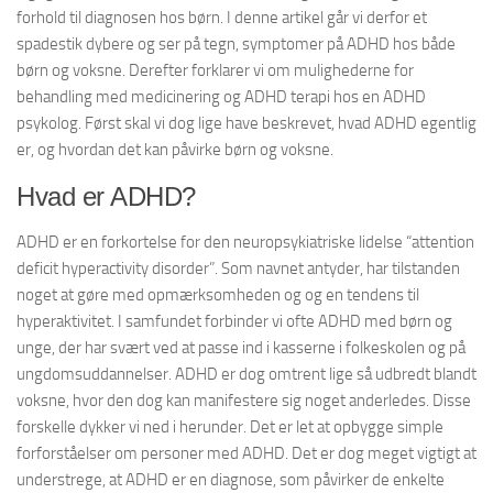
forhold til diagnosen hos børn. I denne artikel går vi derfor et
spadestik dybere og ser på tegn, symptomer på ADHD hos både
børn og voksne. Derefter forklarer vi om mulighederne for
behandling med medicinering og ADHD terapi hos en ADHD
psykolog. Først skal vi dog lige have beskrevet, hvad ADHD egentlig
er, og hvordan det kan påvirke børn og voksne.
Hvad er ADHD?
ADHD er en forkortelse for den neuropsykiatriske lidelse “attention
deficit hyperactivity disorder”. Som navnet antyder, har tilstanden
noget at gøre med opmærksomheden og og en tendens til
hyperaktivitet. I samfundet forbinder vi ofte ADHD med børn og
unge, der har svært ved at passe ind i kasserne i folkeskolen og på
ungdomsuddannelser. ADHD er dog omtrent lige så udbredt blandt
voksne, hvor den dog kan manifestere sig noget anderledes. Disse
forskelle dykker vi ned i herunder. Det er let at opbygge simple
forforståelser om personer med ADHD. Det er dog meget vigtigt at
understrege, at ADHD er en diagnose, som påvirker de enkelte