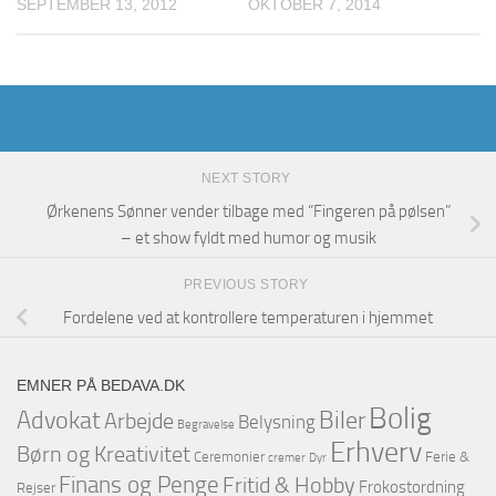
SEPTEMBER 13, 2012
OKTOBER 7, 2014
NEXT STORY
Ørkenens Sønner vender tilbage med “Fingeren på pølsen”
– et show fyldt med humor og musik
PREVIOUS STORY
Fordelene ved at kontrollere temperaturen i hjemmet
EMNER PÅ BEDAVA.DK
Bolig
Advokat
Biler
Arbejde
Belysning
Begravelse
Erhverv
Børn og Kreativitet
Ceremonier
Ferie &
cremer
Dyr
Finans og Penge
Fritid & Hobby
Frokostordning
Rejser