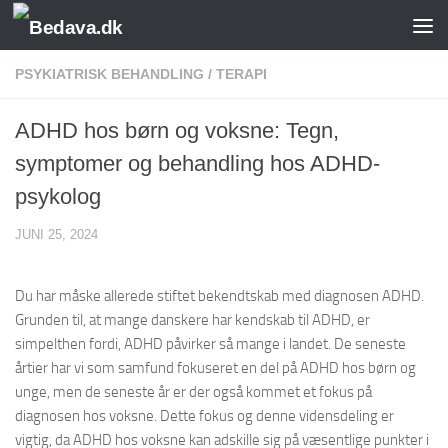
Skip to content
PSYKIATRISK BEHANDLING
/
TERAPI
ADHD hos børn og voksne: Tegn,
symptomer og behandling hos ADHD-
psykolog
JUNI 25, 2024
Du har måske allerede stiftet bekendtskab med diagnosen ADHD.
Grunden til, at mange danskere har kendskab til ADHD, er
simpelthen fordi, ADHD påvirker så mange i landet. De seneste
årtier har vi som samfund fokuseret en del på ADHD hos børn og
unge, men de seneste år er der også kommet et fokus på
diagnosen hos voksne. Dette fokus og denne vidensdeling er
vigtig, da ADHD hos voksne kan adskille sig på væsentlige punkter i