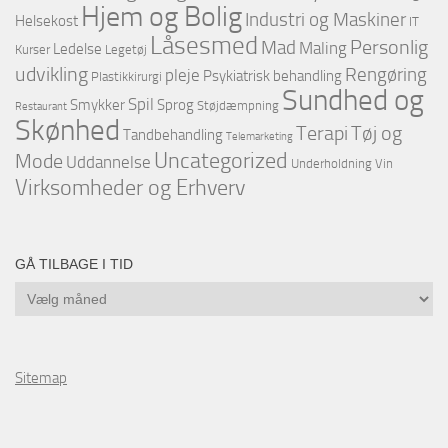
Hjem og Bolig
Industri og Maskiner
Helsekost
IT
Låsesmed
Personlig
Mad
Maling
Ledelse
Kurser
Legetøj
udvikling
Rengøring
pleje
Psykiatrisk behandling
Plastikkirurgi
Sundhed og
Spil
Smykker
Sprog
Støjdæmpning
Restaurant
Skønhed
Terapi
Tøj og
Tandbehandling
Telemarketing
Uncategorized
Mode
Uddannelse
Underholdning
Vin
Virksomheder og Erhverv
GÅ TILBAGE I TID
Gå
tilbage
i
tid
Sitemap