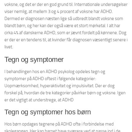
voksne, og det er der en god grund til. Internationale undersøgelser
viser nemlig, at mellem 3 og 4 procent af voksne har ADHD.
Dermed er diagnosen næsten lige så udbredt blandt voksne som
blandt børn, og her kan der også være et stort mørketal. I alt har
cirka 4% af danskerne ADHD, som er jævnt fordelt på kønnene. Dog
er der er en tendens til, at kvinder får diagnosen væsentligt senere i
livet.
Tegn og symptomer
I behandlingen hos en ADHD psykolog opdeles tegn og
symptomer på ADHD oftest i følgende kategorier:
Uopmærksomhed, hyperaktivitet og impulsivitet. Der er dog
forskel på, hvordan de tre kategorier påvirker børn og voksne. Igen
er det vigtigt at understrege, at ADHD
Tegn og symptomer hos børn
Hos børn opdages tegnene på ADHD ofte i forbindelse med
skolegangen. Her kan barnet have sværere ved at passe ind i de