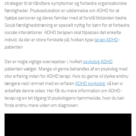
strategier til at håndtere symptomer og forbedre organisatoriske
færdigheder. Psykoedukation er uddannelse om ADHD for at
hjælpe personer og deres familier med at forstå tilstanden bedre.
Social færdighedstræning er specielt nyttig for børn for at forbedre
sociale interaktioner. ADHD terapien skal tilpasses det enkelte
individ, da der er store forskelle på, hvilken type
terapi ADHD
-
patienten
Der er nogle vigtige overvejelser i, hvilket
psykolog ADHD
patienten vælger. Mange vil gerne behandles af en psykolog med
stor erfaring inden for ADHD terapi. Hvis du gerne vil dykke endnu
længere ned i emnet med en erfaren
ADHD psykolog
, så kan vi
anbefale denne video. Her får du mere information om ADHD-
terapi og en let tilgang til psykologens hjemmeside, hvor du kan
finde endnu mere viden om diagnosen.