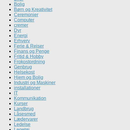
Bolig
Børn og Kreativitet
Ceremonier
Computer
cremer
Dyr
Energi
Erhverv
Ferie & Rejser
Finans og Penge
Fritid & Hobby
Frokostordning
Genbrug
Helsekost
Hjem og Bolig
Industri og Maskiner
installationer
IT
Kommunikation
Kurser
Landbrug
Låsesmed
Lædervarer
Ledelse
Legetøj