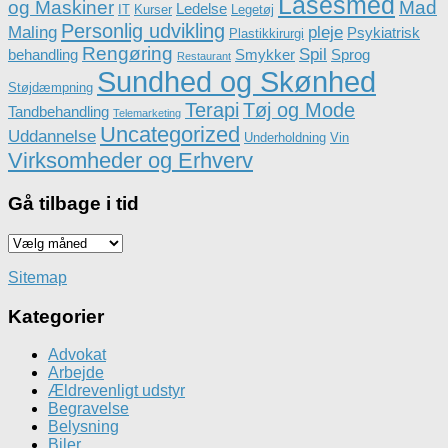
Låsesmed
og Maskiner
Mad
Ledelse
IT
Kurser
Legetøj
Personlig udvikling
Maling
pleje
Psykiatrisk
Plastikkirurgi
Rengøring
Spil
behandling
Smykker
Sprog
Restaurant
Sundhed og Skønhed
Støjdæmpning
Terapi
Tøj og Mode
Tandbehandling
Telemarketing
Uncategorized
Uddannelse
Underholdning
Vin
Virksomheder og Erhverv
Gå tilbage i tid
Gå
tilbage
i
Sitemap
tid
Kategorier
Advokat
Arbejde
Ældrevenligt udstyr
Begravelse
Belysning
Biler