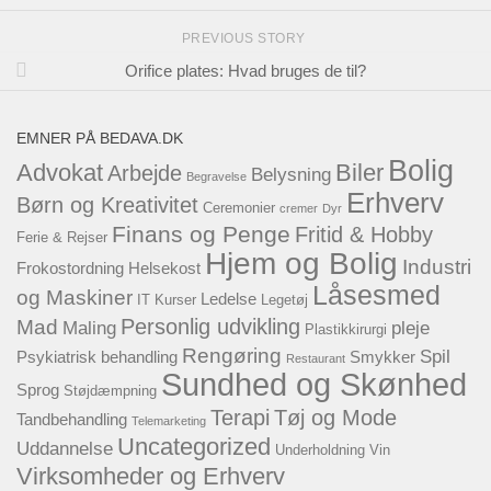
PREVIOUS STORY
Orifice plates: Hvad bruges de til?
EMNER PÅ BEDAVA.DK
Bolig
Advokat
Biler
Arbejde
Belysning
Begravelse
Erhverv
Børn og Kreativitet
Ceremonier
cremer
Dyr
Finans og Penge
Fritid & Hobby
Ferie & Rejser
Hjem og Bolig
Industri
Frokostordning
Helsekost
Låsesmed
og Maskiner
Ledelse
IT
Kurser
Legetøj
Personlig udvikling
Mad
Maling
pleje
Plastikkirurgi
Rengøring
Spil
Psykiatrisk behandling
Smykker
Restaurant
Sundhed og Skønhed
Sprog
Støjdæmpning
Terapi
Tøj og Mode
Tandbehandling
Telemarketing
Uncategorized
Uddannelse
Underholdning
Vin
Virksomheder og Erhverv