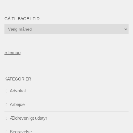
GÅ TILBAGE I TID
Gå
tilbage
i
tid
Sitemap
KATEGORIER
Advokat
Arbejde
Ældrevenligt udstyr
Begravelse