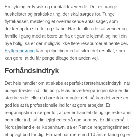
En flytning er fysisk og mentalt krævende. Der er mange
huskelister og praktiske ting, der skal sørges for. Tunge
flyttekasser, møbler og et overraskende antal sager, som
dukker op fra skuffer og skabe. Har du allerede sat venner og
familie i gang med at bære ud fra dit gamle lejemål og ind i din
nye bolig, så er der muligvis ikke flere ressourcer at hente der.
Flytterengøring
kan hjælpe dig med at sikre det resultat, som
kan gøre, at du får penge tilbage den anden vej.
Forhåndsindtryk
Det hele handler om at skabe et perfekt førstehåndsindtryk, når
udlejer træder ind i din bolig. Hvis hovedrengøringen ikke er din
stærke side, eller du bare ikke magter det, så kan det være en
god idé at få professionelle ind for at gøre arbejdet. Et
rengøringsfirma sørger for, at der er handlet de rigtige redskaber
og midler ind, så din lejlighed er så god som ny. Er dit lejemål i
Nordsjælland eller København, så er Renice rengøringsfirmaet
et oplagt bud for dig. Firmaet har mere end 10 års erfaring og er