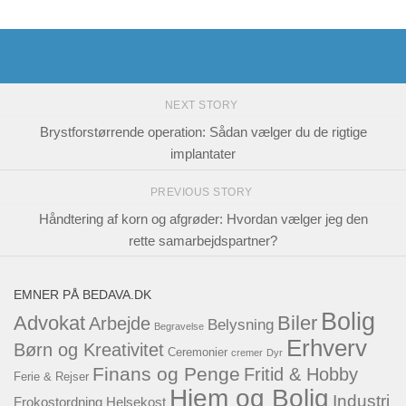
NEXT STORY
Brystforstørrende operation: Sådan vælger du de rigtige
implantater
PREVIOUS STORY
Håndtering af korn og afgrøder: Hvordan vælger jeg den
rette samarbejdspartner?
EMNER PÅ BEDAVA.DK
Bolig
Advokat
Biler
Arbejde
Belysning
Begravelse
Erhverv
Børn og Kreativitet
Ceremonier
cremer
Dyr
Finans og Penge
Fritid & Hobby
Ferie & Rejser
Hjem og Bolig
Industri
Frokostordning
Helsekost