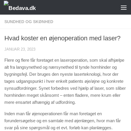
Skip to content
SUNDHED OG SKØNHED
Hvad koster en øjenoperation med laser?
JANUAR 23, 2023
Flere og flere får foretaget en laseroperation, som skal afhjælpe
alt fra langsynethed og nærsynethed til tynde hornhinder og
bygningsfejl. Der bruges den nyeste laserteknologi, hvor der
tages udgangspunkt i hver enkelt patients øje/øjne og konkrete
synsudfordringer. Synet forbedres ved hjælp af laser, som sliber
hornhinden meget skånsomt – enten fladere, mere krum eller
mere ensartet afhængig af udfordring.
Inden man får øjenoperationen får man foretaget en
forundersøgelse og en samtale med øjenlægen, hvor man får
svar på sine spørgsmål og et evt. forløb kan planlægges.