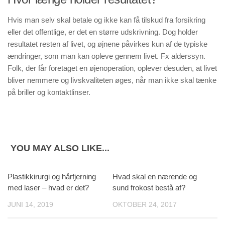
Hvis man selv skal betale og ikke kan få tilskud fra forsikring
eller det offentlige, er det en større udskrivning. Dog holder
resultatet resten af livet, og øjnene påvirkes kun af de typiske
ændringer, som man kan opleve gennem livet. Fx alderssyn.
Folk, der får foretaget en øjenoperation, oplever desuden, at livet
bliver nemmere og livskvaliteten øges, når man ikke skal tænke
på briller og kontaktlinser.
YOU MAY ALSO LIKE...
Plastikkirurgi og hårfjerning
Hvad skal en nærende og
med laser – hvad er det?
sund frokost bestå af?
JUNI 14, 2019
OKTOBER 24, 2017