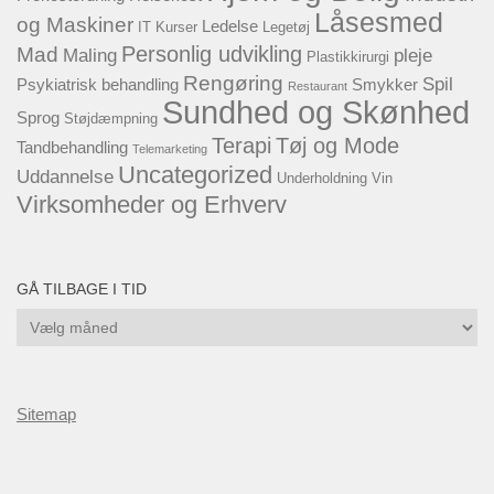
Låsesmed
og Maskiner
Ledelse
IT
Kurser
Legetøj
Personlig udvikling
Mad
Maling
pleje
Plastikkirurgi
Rengøring
Spil
Psykiatrisk behandling
Smykker
Restaurant
Sundhed og Skønhed
Sprog
Støjdæmpning
Terapi
Tøj og Mode
Tandbehandling
Telemarketing
Uncategorized
Uddannelse
Underholdning
Vin
Virksomheder og Erhverv
GÅ TILBAGE I TID
Gå
tilbage
i
tid
Sitemap