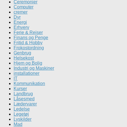
Ceremonier
Computer
cremer
Dyr
Energi
Erhverv
Ferie & Rejser
Finans og Penge
Fritid & Hobby
Frokostordning
Genbrug
Helsekost
Hjem og Bolig
Industri og Maskiner
installationer
IT
Kommunikation
Kurser
Landbrug
Låsesmed
Lædervarer
Ledelse
Legetøj
Lyskilder
Mad