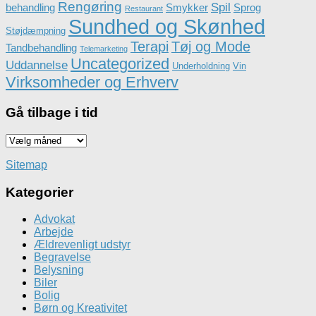
Rengøring
Spil
behandling
Smykker
Sprog
Restaurant
Sundhed og Skønhed
Støjdæmpning
Terapi
Tøj og Mode
Tandbehandling
Telemarketing
Uncategorized
Uddannelse
Underholdning
Vin
Virksomheder og Erhverv
Gå tilbage i tid
Gå
tilbage
i
Sitemap
tid
Kategorier
Advokat
Arbejde
Ældrevenligt udstyr
Begravelse
Belysning
Biler
Bolig
Børn og Kreativitet