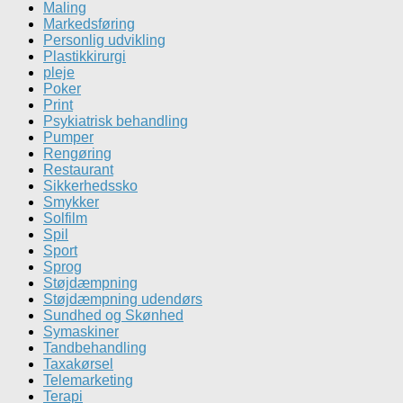
Maling
Markedsføring
Personlig udvikling
Plastikkirurgi
pleje
Poker
Print
Psykiatrisk behandling
Pumper
Rengøring
Restaurant
Sikkerhedssko
Smykker
Solfilm
Spil
Sport
Sprog
Støjdæmpning
Støjdæmpning udendørs
Sundhed og Skønhed
Symaskiner
Tandbehandling
Taxakørsel
Telemarketing
Terapi