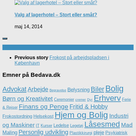
Valg af lagerhotel – Stort eller småt?
maj 14, 2014
Previous story
Frokost på arbejdspladsen i
København
Emner på Bedava.dk
Bolig
Advokat
Biler
Arbejde
Belysning
Begravelse
Erhverv
Børn og Kreativitet
Ceremonier
Ferie
cremer
Dyr
Finans og Penge
Fritid & Hobby
& Rejser
Hjem og Bolig
Industri
Frokostordning
Helsekost
Låsesmed
og Maskiner
Mad
Ledelse
IT
Kurser
Legetøj
Personlig udvikling
Maling
pleje
Psykiatrisk
Plastikkirurgi