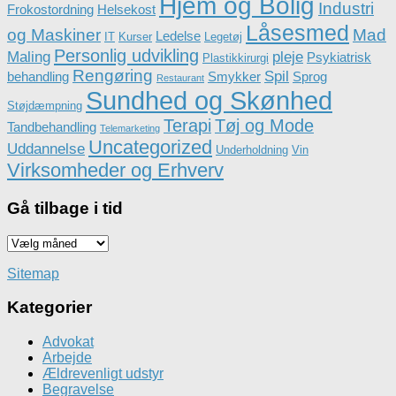
Hjem og Bolig
Industri
Frokostordning
Helsekost
Låsesmed
og Maskiner
Mad
Ledelse
IT
Kurser
Legetøj
Personlig udvikling
Maling
pleje
Psykiatrisk
Plastikkirurgi
Rengøring
Spil
behandling
Smykker
Sprog
Restaurant
Sundhed og Skønhed
Støjdæmpning
Terapi
Tøj og Mode
Tandbehandling
Telemarketing
Uncategorized
Uddannelse
Underholdning
Vin
Virksomheder og Erhverv
Gå tilbage i tid
Gå
tilbage
i
Sitemap
tid
Kategorier
Advokat
Arbejde
Ældrevenligt udstyr
Begravelse