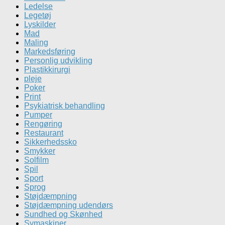
Ledelse
Legetøj
Lyskilder
Mad
Maling
Markedsføring
Personlig udvikling
Plastikkirurgi
pleje
Poker
Print
Psykiatrisk behandling
Pumper
Rengøring
Restaurant
Sikkerhedssko
Smykker
Solfilm
Spil
Sport
Sprog
Støjdæmpning
Støjdæmpning udendørs
Sundhed og Skønhed
Symaskiner