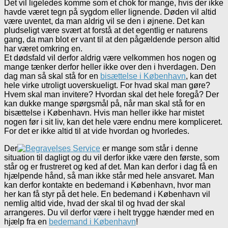
Det vil ligeledes komme som et chok for mange, hvis der ikke
havde været tegn på sygdom eller lignende. Døden vil altid
være uventet, da man aldrig vil se den i øjnene. Det kan
pludseligt være svært at forstå at det egentlig er naturens
gang, da man blot er vant til at den pågældende person altid
har været omkring en.
Et dødsfald vil derfor aldrig være velkommen hos nogen og
mange tænker derfor heller ikke over den i hverdagen. Den
dag man så skal stå for en
bisættelse i København
, kan det
hele virke utroligt uoverskueligt. For hvad skal man gøre?
Hvem skal man invitere? Hvordan skal det hele foregå? Der
kan dukke mange spørgsmål på, når man skal stå for en
bisættelse i København. Hvis man heller ikke har mistet
nogen før i sit liv, kan det hele være endnu mere kompliceret.
For det er ikke altid til at vide hvordan og hvorledes.
Der
er mange som står i denne
situation til dagligt og du vil derfor ikke være den første, som
står og er frustreret og ked af det. Man kan derfor i dag få en
hjælpende hånd, så man ikke står med hele ansvaret. Man
kan derfor kontakte en bedemand i København, hvor man
her kan få styr på det hele. En bedemand i København vil
nemlig altid vide, hvad der skal til og hvad der skal
arrangeres. Du vil derfor være i helt trygge hænder med en
hjælp fra en
bedemand i København
!