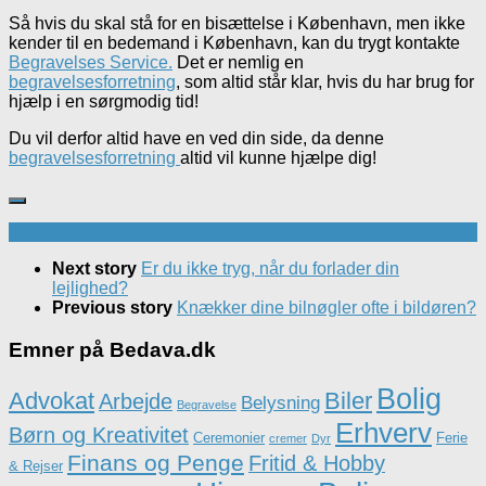
Så hvis du skal stå for en bisættelse i København, men ikke
kender til en bedemand i København, kan du trygt kontakte
Begravelses Service.
Det er nemlig en
begravelsesforretning
, som altid står klar, hvis du har brug for
hjælp i en sørgmodig tid!
Du vil derfor altid have en ved din side, da denne
begravelsesforretning
altid vil kunne hjælpe dig!
Next story
Er du ikke tryg, når du forlader din
lejlighed?
Previous story
Knækker dine bilnøgler ofte i bildøren?
Emner på Bedava.dk
Bolig
Advokat
Biler
Arbejde
Belysning
Begravelse
Erhverv
Børn og Kreativitet
Ceremonier
Ferie
cremer
Dyr
Finans og Penge
Fritid & Hobby
& Rejser