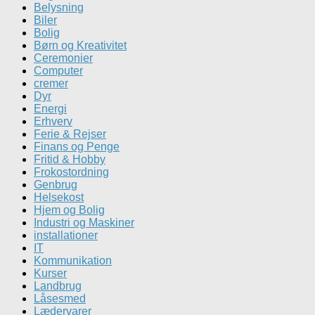
Belysning
Biler
Bolig
Børn og Kreativitet
Ceremonier
Computer
cremer
Dyr
Energi
Erhverv
Ferie & Rejser
Finans og Penge
Fritid & Hobby
Frokostordning
Genbrug
Helsekost
Hjem og Bolig
Industri og Maskiner
installationer
IT
Kommunikation
Kurser
Landbrug
Låsesmed
Lædervarer