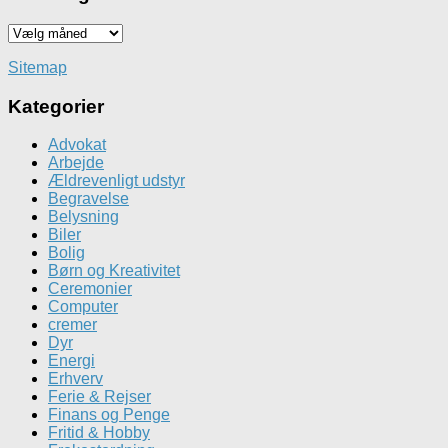
Gå
tilbage
i
Sitemap
tid
Kategorier
Advokat
Arbejde
Ældrevenligt udstyr
Begravelse
Belysning
Biler
Bolig
Børn og Kreativitet
Ceremonier
Computer
cremer
Dyr
Energi
Erhverv
Ferie & Rejser
Finans og Penge
Fritid & Hobby