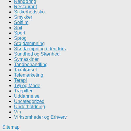
Rengøring
Restaurant
Sikkerhedssko
Smykker
Solfilm
Spil
Sport
Sprog
Støjdæmpning
Støjdæmpning udendørs
Sundhed og Skønhed
Symaskiner
Tandbehandling
Taxakørsel
Telemarketing
Terapi
Tøj og Mode
Træpiller
Uddannelse
Uncategorized
Underholdning
Vin
Virksomheder og Erhverv
Sitemap