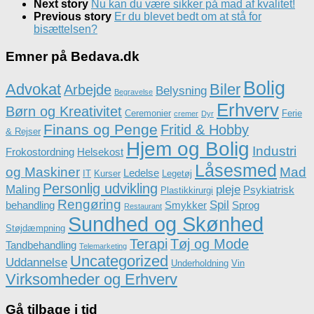
Next story
Nu kan du være sikker på mad af kvalitet!
Previous story
Er du blevet bedt om at stå for
bisættelsen?
Emner på Bedava.dk
Bolig
Advokat
Biler
Arbejde
Belysning
Begravelse
Erhverv
Børn og Kreativitet
Ceremonier
Ferie
cremer
Dyr
Finans og Penge
Fritid & Hobby
& Rejser
Hjem og Bolig
Industri
Frokostordning
Helsekost
Låsesmed
og Maskiner
Mad
Ledelse
IT
Kurser
Legetøj
Personlig udvikling
Maling
pleje
Psykiatrisk
Plastikkirurgi
Rengøring
Spil
behandling
Smykker
Sprog
Restaurant
Sundhed og Skønhed
Støjdæmpning
Terapi
Tøj og Mode
Tandbehandling
Telemarketing
Uncategorized
Uddannelse
Underholdning
Vin
Virksomheder og Erhverv
Gå tilbage i tid