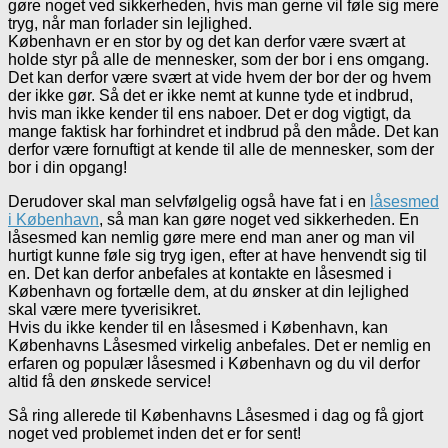
gøre noget ved sikkerheden, hvis man gerne vil føle sig mere
tryg, når man forlader sin lejlighed.
København er en stor by og det kan derfor være svært at
holde styr på alle de mennesker, som der bor i ens omgang.
Det kan derfor være svært at vide hvem der bor der og hvem
der ikke gør. Så det er ikke nemt at kunne tyde et indbrud,
hvis man ikke kender til ens naboer. Det er dog vigtigt, da
mange faktisk har forhindret et indbrud på den måde. Det kan
derfor være fornuftigt at kende til alle de mennesker, som der
bor i din opgang!
Derudover skal man selvfølgelig også have fat i en
låsesmed
i København
, så man kan gøre noget ved sikkerheden. En
låsesmed kan nemlig gøre mere end man aner og man vil
hurtigt kunne føle sig tryg igen, efter at have henvendt sig til
en. Det kan derfor anbefales at kontakte en låsesmed i
København og fortælle dem, at du ønsker at din lejlighed
skal være mere tyverisikret.
Hvis du ikke kender til en låsesmed i København, kan
Københavns Låsesmed virkelig anbefales. Det er nemlig en
erfaren og populær låsesmed i København og du vil derfor
altid få den ønskede service!
Så ring allerede til Københavns Låsesmed i dag og få gjort
noget ved problemet inden det er for sent!