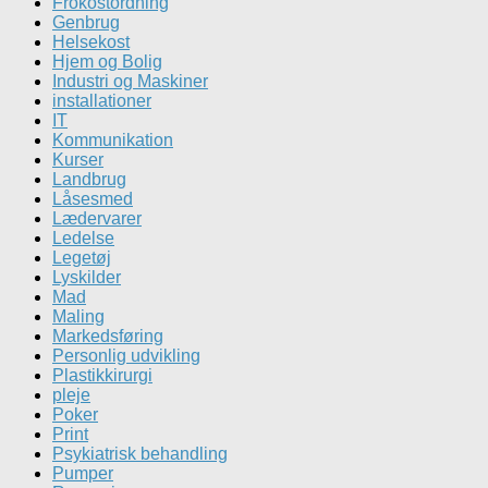
Frokostordning
Genbrug
Helsekost
Hjem og Bolig
Industri og Maskiner
installationer
IT
Kommunikation
Kurser
Landbrug
Låsesmed
Lædervarer
Ledelse
Legetøj
Lyskilder
Mad
Maling
Markedsføring
Personlig udvikling
Plastikkirurgi
pleje
Poker
Print
Psykiatrisk behandling
Pumper