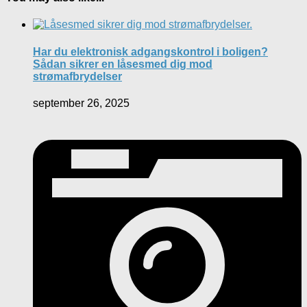
Har du elektronisk adgangskontrol i boligen?
Sådan sikrer en låsesmed dig mod
strømafbrydelser
september 26, 2025