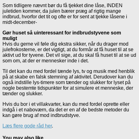
Som tidligere nævnt bør du få tjekket dine låse, INDEN
juletiden kommer, da julen bærer præg af rigtig mange
indbrud, hvorfor det tit og ofte er for sent at tjekke låsene i
midt-december-
Gør huset så uinteressant for indbrudstyvene som
muligt
Hvis du gerne vil føle dig ekstra sikker, når du drager mod
julefrokosterne, er det vigtigt, at du formår at få huset til at se
aktivt ud for tyvene. Det vil sige, at du skal få huset til at se ud
som om, at der er mennesker inde i det.
Til det kan du med fordel tænde lys, tv og musik med henblik
på at skabe en falsk stemning af aktivitet. Derudover kan du
også indstille lys-timere som tænder og slukker for lyset på
nogle bestemte tidspunkter for at simulere et menneske, der
tænder og slukker.
Hvis du bor i et villakvarter, kan du med fordel oprette eller
indgå i et naboværn, da det er en af de bedste metoder du
kan gøre brug af mod indbrudstyve.
Læs flere gode råd her
.
You may also like...