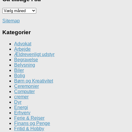
Gå
tilbage
i
Sitemap
tid
Kategorier
Advokat
Arbejde
Ældrevenligt udstyr
Begravelse
Belysning
Biler
Bolig
Børn og Kreativitet
Ceremonier
Computer
cremer
Dyr
Energi
Erhverv
Ferie & Rejser
Finans og Penge
Fritid & Hobby