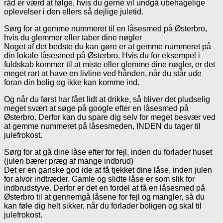
råd er værd at følge, hvis du gerne vil undgå ubehagelige
oplevelser i den ellers så dejlige juletid.
Sørg for at gemme nummeret til en låsesmed på Østerbro,
hvis du glemmer eller taber dine nøgler
Noget af det bedste du kan gøre er at gemme nummeret på
din lokale låsesmed på Østerbro. Hvis du for eksempel i
fuldskab kommer til at miste eller glemme dine nøgler, er det
meget rart at have en livline ved hånden, når du står ude
foran din bolig og ikke kan komme ind.
Og når du først har fået lidt at drikke, så bliver det pludselig
meget svært at søge på google efter en låsesmed på
Østerbro. Derfor kan du spare dig selv for meget besvær ved
at gemme nummeret på låsesmeden, INDEN du tager til
julefrokost.
Sørg for at gå dine låse efter for fejl, inden du forlader huset
(julen bærer præg af mange indbrud)
Det er en ganske god ide at få tjekket dine låse, inden julen
for alvor indtræder. Gamle og slidte låse er som slik for
indbrudstyve. Derfor er det en fordel at få en låsesmed på
Østerbro til at gennemgå låsene for fejl og mangler, så du
kan føle dig helt sikker, når du forlader boligen og skal til
julefrokost.