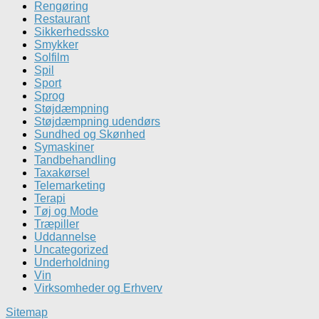
Rengøring
Restaurant
Sikkerhedssko
Smykker
Solfilm
Spil
Sport
Sprog
Støjdæmpning
Støjdæmpning udendørs
Sundhed og Skønhed
Symaskiner
Tandbehandling
Taxakørsel
Telemarketing
Terapi
Tøj og Mode
Træpiller
Uddannelse
Uncategorized
Underholdning
Vin
Virksomheder og Erhverv
Sitemap