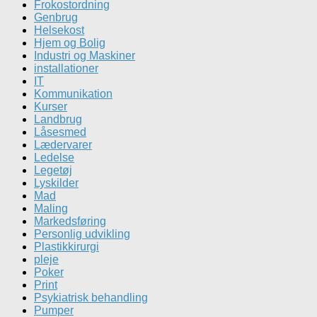
Frokostordning
Genbrug
Helsekost
Hjem og Bolig
Industri og Maskiner
installationer
IT
Kommunikation
Kurser
Landbrug
Låsesmed
Lædervarer
Ledelse
Legetøj
Lyskilder
Mad
Maling
Markedsføring
Personlig udvikling
Plastikkirurgi
pleje
Poker
Print
Psykiatrisk behandling
Pumper