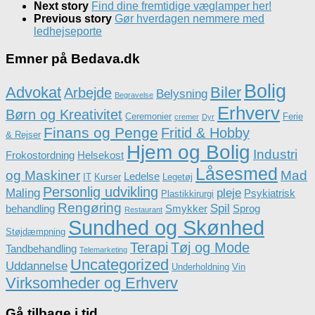
Next story
Find dine fremtidige væglamper her!
Previous story
Gør hverdagen nemmere med
ledhejseporte
Emner på Bedava.dk
Bolig
Advokat
Biler
Arbejde
Belysning
Begravelse
Erhverv
Børn og Kreativitet
Ceremonier
Ferie
cremer
Dyr
Finans og Penge
Fritid & Hobby
& Rejser
Hjem og Bolig
Industri
Frokostordning
Helsekost
Låsesmed
og Maskiner
Mad
Ledelse
IT
Kurser
Legetøj
Personlig udvikling
Maling
pleje
Psykiatrisk
Plastikkirurgi
Rengøring
Spil
behandling
Smykker
Sprog
Restaurant
Sundhed og Skønhed
Støjdæmpning
Terapi
Tøj og Mode
Tandbehandling
Telemarketing
Uncategorized
Uddannelse
Underholdning
Vin
Virksomheder og Erhverv
Gå tilbage i tid