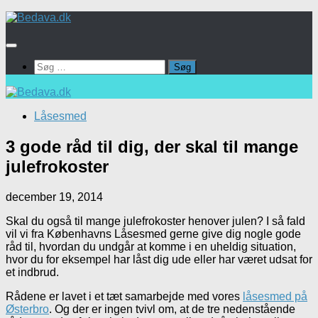
Skip
to
content
Søg
efter:
Låsesmed
3 gode råd til dig, der skal til mange
julefrokoster
december 19, 2014
Skal du også til mange julefrokoster henover julen? I så fald
vil vi fra Københavns Låsesmed gerne give dig nogle gode
råd til, hvordan du undgår at komme i en uheldig situation,
hvor du for eksempel har låst dig ude eller har været udsat for
et indbrud.
Rådene er lavet i et tæt samarbejde med vores
låsesmed på
Østerbro
. Og der er ingen tvivl om, at de tre nedenstående