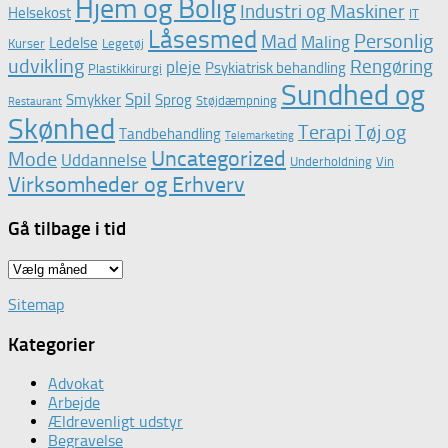
Hjem og Bolig
Industri og Maskiner
Helsekost
IT
Låsesmed
Personlig
Mad
Maling
Ledelse
Kurser
Legetøj
udvikling
Rengøring
pleje
Psykiatrisk behandling
Plastikkirurgi
Sundhed og
Spil
Smykker
Sprog
Støjdæmpning
Restaurant
Skønhed
Terapi
Tøj og
Tandbehandling
Telemarketing
Uncategorized
Mode
Uddannelse
Underholdning
Vin
Virksomheder og Erhverv
Gå tilbage i tid
Gå
tilbage
Sitemap
i
tid
Kategorier
Advokat
Arbejde
Ældrevenligt udstyr
Begravelse