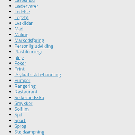
Låsesmed
Lædervarer
Ledelse
Legetøj
Lyskilder
Mad
Maling
Markedsføring
Personlig udvikling
Plastikkirurgi
pleje
Poker
Print
Psykiatrisk behandling
Pumper
Rengøring
Restaurant
Sikkerhedssko
Smykker
Solfilm
Spil
Sport
Sprog
Støjdæmpning