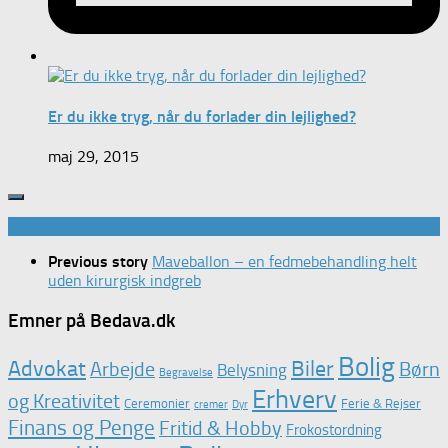
Er du ikke tryg, når du forlader din lejlighed?
maj 29, 2015
Previous story
Maveballon – en fedmebehandling helt
uden kirurgisk indgreb
Emner på Bedava.dk
Bolig
Advokat
Biler
Arbejde
Børn
Belysning
Begravelse
Erhverv
og Kreativitet
Ceremonier
Ferie & Rejser
cremer
Dyr
Finans og Penge
Fritid & Hobby
Frokostordning