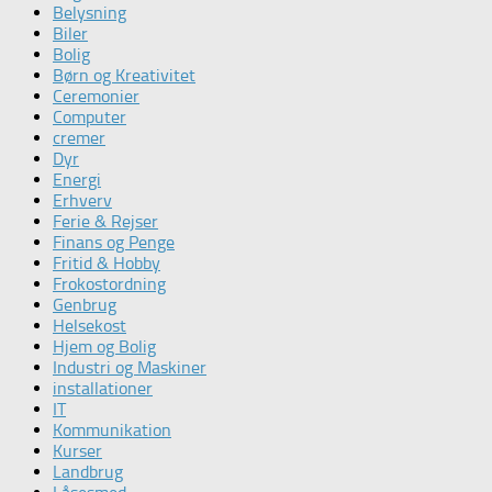
Belysning
Biler
Bolig
Børn og Kreativitet
Ceremonier
Computer
cremer
Dyr
Energi
Erhverv
Ferie & Rejser
Finans og Penge
Fritid & Hobby
Frokostordning
Genbrug
Helsekost
Hjem og Bolig
Industri og Maskiner
installationer
IT
Kommunikation
Kurser
Landbrug