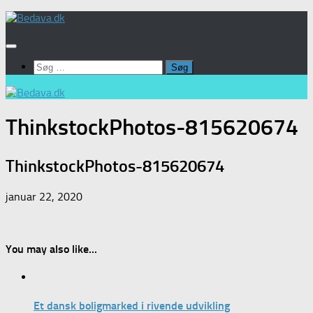
Skip
to
content
Søg
efter:
ThinkstockPhotos-815620674
ThinkstockPhotos-815620674
januar 22, 2020
You may also like...
Et dansk boligmarked i rivende udvikling