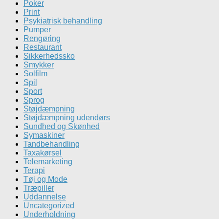
Poker
Print
Psykiatrisk behandling
Pumper
Rengøring
Restaurant
Sikkerhedssko
Smykker
Solfilm
Spil
Sport
Sprog
Støjdæmpning
Støjdæmpning udendørs
Sundhed og Skønhed
Symaskiner
Tandbehandling
Taxakørsel
Telemarketing
Terapi
Tøj og Mode
Træpiller
Uddannelse
Uncategorized
Underholdning