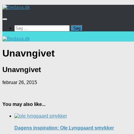
Skip
to
content
Søg
efter:
Unavngivet
Unavngivet
februar 26, 2015
You may also like...
Dagens inspiration: Ole Lynggaard smykker