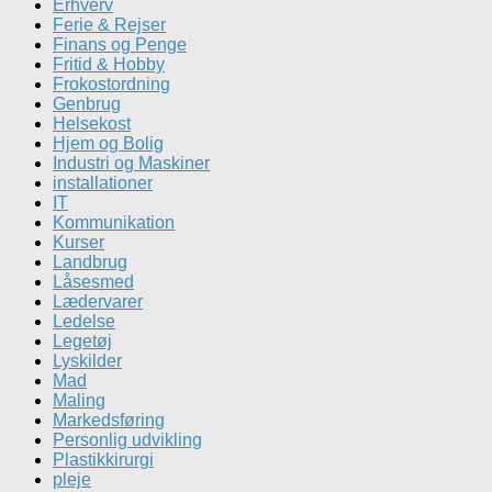
Erhverv
Ferie & Rejser
Finans og Penge
Fritid & Hobby
Frokostordning
Genbrug
Helsekost
Hjem og Bolig
Industri og Maskiner
installationer
IT
Kommunikation
Kurser
Landbrug
Låsesmed
Lædervarer
Ledelse
Legetøj
Lyskilder
Mad
Maling
Markedsføring
Personlig udvikling
Plastikkirurgi
pleje