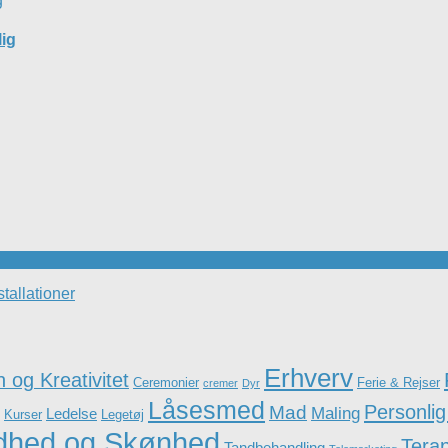
lig
stallationer
Erhverv
 og Kreativitet
Ceremonier
Ferie & Rejser
cremer
Dyr
Låsesmed
Personlig
Mad
Maling
Ledelse
Kurser
Legetøj
dhed og Skønhed
Terap
Tandbehandling