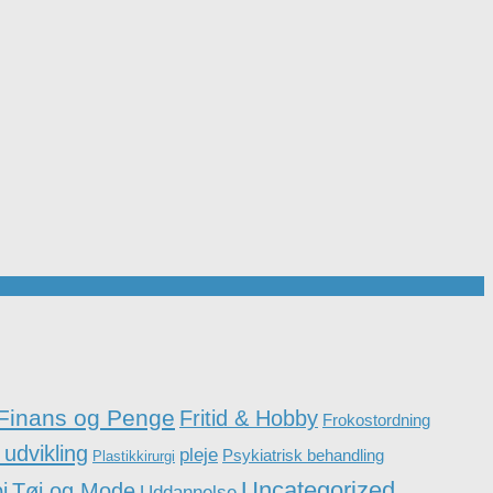
Finans og Penge
Fritid & Hobby
Frokostordning
 udvikling
pleje
Psykiatrisk behandling
Plastikkirurgi
Uncategorized
i
Tøj og Mode
Uddannelse