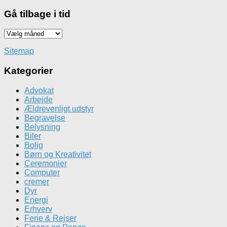
Gå tilbage i tid
Gå
tilbage
i
Sitemap
tid
Kategorier
Advokat
Arbejde
Ældrevenligt udstyr
Begravelse
Belysning
Biler
Bolig
Børn og Kreativitet
Ceremonier
Computer
cremer
Dyr
Energi
Erhverv
Ferie & Rejser