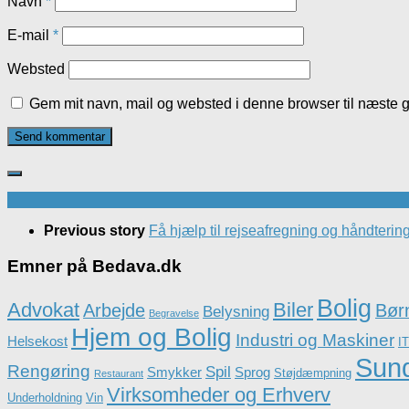
Navn
*
E-mail
*
Websted
Gem mit navn, mail og websted i denne browser til næste 
Previous story
Få hjælp til rejseafregning og håndteri
Emner på Bedava.dk
Bolig
Advokat
Biler
Arbejde
Børn
Belysning
Begravelse
Hjem og Bolig
Industri og Maskiner
Helsekost
IT
Sun
Rengøring
Spil
Smykker
Sprog
Støjdæmpning
Restaurant
Virksomheder og Erhverv
Underholdning
Vin