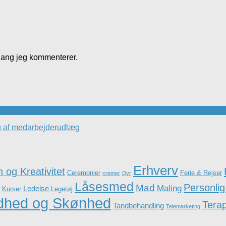
gang jeg kommenterer.
ng af medarbejderudlæg
Erhverv
 og Kreativitet
Ceremonier
Ferie & Rejser
cremer
Dyr
Låsesmed
Personlig
Mad
Maling
Ledelse
Kurser
Legetøj
dhed og Skønhed
Terap
Tandbehandling
Telemarketing