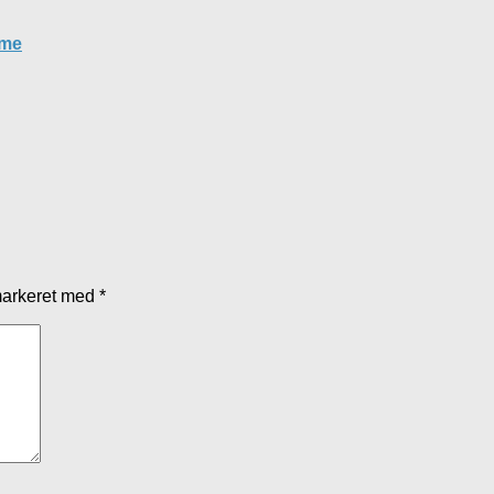
sme
markeret med
*