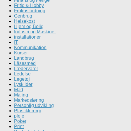
Finans og Penge
Fritid & Hobby
Frokostordning
Genbrug
Helsekost
Hjem og Bolig
Industri og Maskiner
installationer
IT
Kommunikation
Kurser
Landbrug
Låsesmed
Lædervarer
Ledelse
Legetøj
Lyskilder
Mad
Maling
Markedsføring
Personlig udvikling
Plastikkirurgi
pleje
Poker
Print