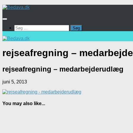
Skip
to
content
Søg
efter:
rejseafregning – medarbejd
rejseafregning – medarbejderudlæg
juni 5, 2013
You may also like...