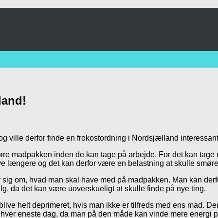
land!
og ville derfor finde en frokostordning i Nordsjælland interessan
møre madpakken inden de kan tage på arbejde. For det kan tag
e længere og det kan derfor være en belastning at skulle smø
er sig om, hvad man skal have med på madpakken. Man kan derfor 
g, da det kan være uoverskueligt at skulle finde på nye ting.
e helt deprimeret, hvis man ikke er tilfreds med ens mad. Derudo
kost hver eneste dag, da man på den måde kan vinde mere energi p