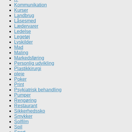
Kommunikation
Kurser
Landbrug
Låsesmed
Lædervarer
Ledelse
Legetøj
Lyskilder
Mad
Maling
Markedsføring
Personlig udvikling
Plastikkirurgi
pleje
Poker
Print
Psykiatrisk behandling
Pumper
Rengøring
Restaurant
Sikkerhedssko
Smykker
Solfilm
Spil