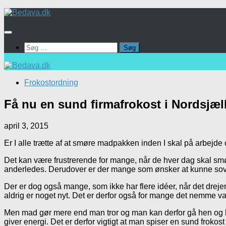
Skip
to
content
Søg
efter:
Frokostordning
Få nu en sund firmafrokost i Nordsjæl
april 3, 2015
Er I alle trætte af at smøre madpakken inden I skal på arbejde 
Det kan være frustrerende for mange, når de hver dag skal s
anderledes. Derudover er der mange som ønsker at kunne sov
Der er dog også mange, som ikke har flere idéer, når det drej
aldrig er noget nyt. Det er derfor også for mange det nemme val
Men mad gør mere end man tror og man kan derfor gå hen og bliv
giver energi. Det er derfor vigtigt at man spiser en sund fro