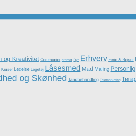
Erhverv
 og Kreativitet
Ceremonier
Ferie & Rejser
cremer
Dyr
Låsesmed
Personlig
Mad
Maling
Ledelse
Kurser
Legetøj
dhed og Skønhed
Terap
Tandbehandling
Telemarketing