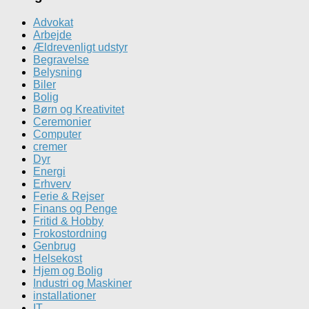
Advokat
Arbejde
Ældrevenligt udstyr
Begravelse
Belysning
Biler
Bolig
Børn og Kreativitet
Ceremonier
Computer
cremer
Dyr
Energi
Erhverv
Ferie & Rejser
Finans og Penge
Fritid & Hobby
Frokostordning
Genbrug
Helsekost
Hjem og Bolig
Industri og Maskiner
installationer
IT