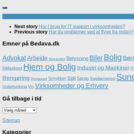
Next story
Har I brug for IT support i virksomheden?
Previous story
Har du problemer ved at flyve fra reden?
Emner på Bedava.dk
Bolig
Advokat
Biler
Arbejde
Børn
Belysning
Begravelse
Hjem og Bolig
Industri og Maskiner
Helsekost
IT
Sun
Rengøring
Spil
Smykker
Sprog
Støjdæmpning
Restaurant
Virksomheder og Erhverv
Underholdning
Vin
Gå tilbage i tid
Gå
tilbage
i
Sitemap
tid
Kategorier