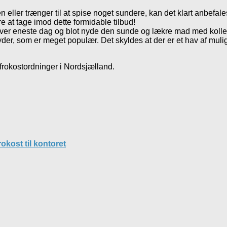
kken eller trænger til at spise noget sundere, kan det klart anbef
re at tage imod dette formidable tilbud!
 hver eneste dag og blot nyde den sunde og lækre mad med kollega
der, som er meget populær. Det skyldes at der er et hav af mul
frokostordninger i Nordsjælland.
okost til kontoret