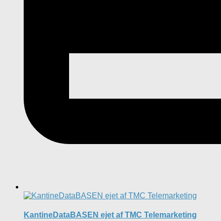
KantineDataBASEN ejet af TMC Telemarketing