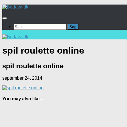
Skip
to
content
Søg
efter:
spil roulette online
spil roulette online
september 24, 2014
You may also like...