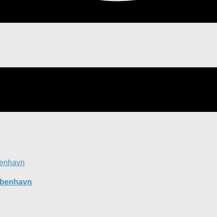
København