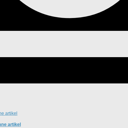
ne artikel