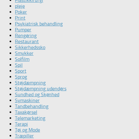
Plastikkirurgi
pleje
Poker
Print
Psykiatrisk behandling
Pumper
Rengøring
Restaurant
Sikkerhedssko
Smykker
Solfilm
Spil
Sport
Sprog
Støjdæmpning
Støjdæmpning udendørs
Sundhed og Skønhed
Symaskiner
Tandbehandling
Taxakørsel
Telemarketing
Terapi
Tøj og Mode
Træpiller