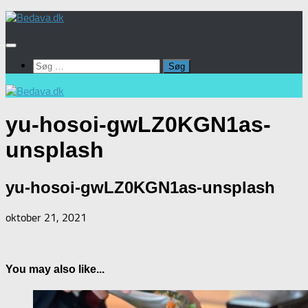
Skip
to
content
Søg
efter:
yu-hosoi-gwLZ0KGN1as-
unsplash
yu-hosoi-gwLZ0KGN1as-unsplash
oktober 21, 2021
You may also like...