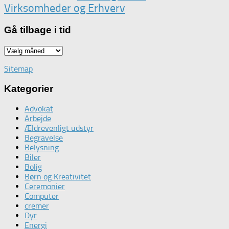
Virksomheder og Erhverv
Gå tilbage i tid
Gå
tilbage
Sitemap
i
tid
Kategorier
Advokat
Arbejde
Ældrevenligt udstyr
Begravelse
Belysning
Biler
Bolig
Børn og Kreativitet
Ceremonier
Computer
cremer
Dyr
Energi