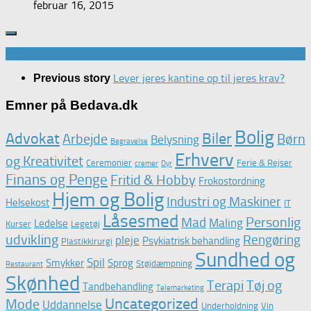
februar 16, 2015
Lever jeres kantine op til jeres krav?
Previous story
Emner på Bedava.dk
Bolig
Advokat
Biler
Arbejde
Børn
Belysning
Begravelse
Erhverv
og Kreativitet
Ceremonier
Ferie & Rejser
cremer
Dyr
Finans og Penge
Fritid & Hobby
Frokostordning
Hjem og Bolig
Industri og Maskiner
Helsekost
IT
Låsesmed
Personlig
Mad
Maling
Ledelse
Kurser
Legetøj
udvikling
Rengøring
pleje
Psykiatrisk behandling
Plastikkirurgi
Sundhed og
Spil
Smykker
Sprog
Støjdæmpning
Restaurant
Skønhed
Terapi
Tøj og
Tandbehandling
Telemarketing
Uncategorized
Mode
Uddannelse
Underholdning
Vin