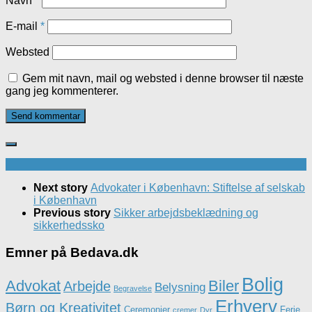
Navn
*
E-mail
*
Websted
Gem mit navn, mail og websted i denne browser til næste
gang jeg kommenterer.
Next story
Advokater i København: Stiftelse af selskab
i København
Previous story
Sikker arbejdsbeklædning og
sikkerhedssko
Emner på Bedava.dk
Bolig
Advokat
Biler
Arbejde
Belysning
Begravelse
Erhverv
Børn og Kreativitet
Ceremonier
Ferie
cremer
Dyr