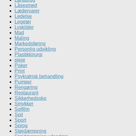
Låsesmed
Lædervarer
Ledelse
Legetøj
Lyskilder
Mad
Maling
Markedsføring
Personlig udvikling
Plastikkirurgi
pleje
Poker
Print
Psykiatrisk behandling
Pumper
Rengøring
Restaurant
Sikkerhedssko
Smykker
Solfilm
Spil
Sport
Sprog
Støjdæmpning