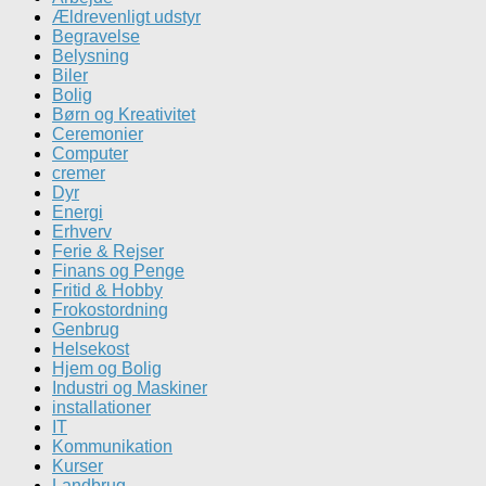
Ældrevenligt udstyr
Begravelse
Belysning
Biler
Bolig
Børn og Kreativitet
Ceremonier
Computer
cremer
Dyr
Energi
Erhverv
Ferie & Rejser
Finans og Penge
Fritid & Hobby
Frokostordning
Genbrug
Helsekost
Hjem og Bolig
Industri og Maskiner
installationer
IT
Kommunikation
Kurser
Landbrug