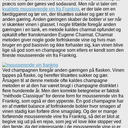
præcis som der gøres ved sodavand. Men når vi taler om
kvalitets mousserende vin fra Frankrig
, er der tale om en
færdiggæret og tør vin, der tilsættes sukker og gær til en
anden gæring. Anden gæringen skaber de bobler vi ser når
vi skænker vinen i glasset. I nogle tilfælde foregår anden
gæringen i en tank, en metode kaldes charmat opfundet og
opkaldt efter franskmanden Eugene Charmat. Charmat
metoden giver nogle gode forfriskende vine og hvis man
bruger en god basisvin og ikke forhaster sig, kan vinen blive
lige så god som en champagne som ellers er kendt som den
fineste mousserende vin fra Frankrig.
Ved champagnen foregår anden gæringen på flasken. Vinen
tappes på flaske, og herefter tilsættes sukker og gær.
Årsagen til at denne metode ofte kaldes champagne
metoden er at den har været brugt i champagne distriktet i
flere hunderede år. Men den korrekte betegnelse er faktisk
”méthode Classique” for denne form for mousserende vin fra
Frankrig, som også er den ypperste. En god champagne har
en af mættet balance af forfriskende bobler hvor smagen af
vinen stadig kan forføre dine smagsløg. Og der er mange
forførende mousserende vine fra Frankrig, så det er blot at
begive sig ud på en rejse, som jeg vil love ikke stopper ved
den første, da det interessante i de mousserende vine jo er