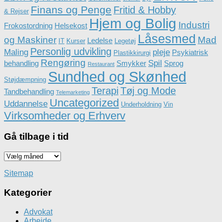
Finans og Penge
Fritid & Hobby
& Rejser
Hjem og Bolig
Industri
Frokostordning
Helsekost
Låsesmed
og Maskiner
Mad
Ledelse
IT
Kurser
Legetøj
Personlig udvikling
Maling
pleje
Psykiatrisk
Plastikkirurgi
Rengøring
Spil
behandling
Smykker
Sprog
Restaurant
Sundhed og Skønhed
Støjdæmpning
Terapi
Tøj og Mode
Tandbehandling
Telemarketing
Uncategorized
Uddannelse
Underholdning
Vin
Virksomheder og Erhverv
Gå tilbage i tid
Gå
tilbage
i
Sitemap
tid
Kategorier
Advokat
Arbejde