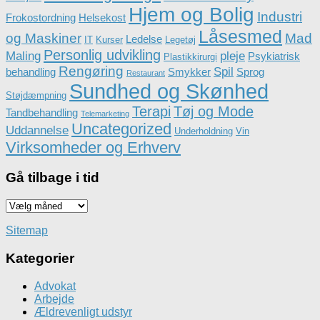
Hjem og Bolig
Industri
Frokostordning
Helsekost
Låsesmed
og Maskiner
Mad
Ledelse
IT
Kurser
Legetøj
Personlig udvikling
Maling
pleje
Psykiatrisk
Plastikkirurgi
Rengøring
Spil
behandling
Smykker
Sprog
Restaurant
Sundhed og Skønhed
Støjdæmpning
Terapi
Tøj og Mode
Tandbehandling
Telemarketing
Uncategorized
Uddannelse
Underholdning
Vin
Virksomheder og Erhverv
Gå tilbage i tid
Gå
tilbage
i
Sitemap
tid
Kategorier
Advokat
Arbejde
Ældrevenligt udstyr