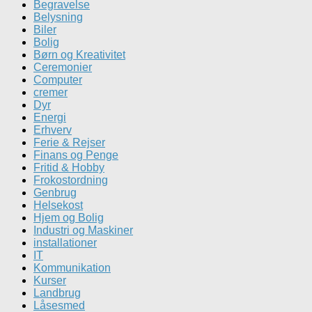
Begravelse
Belysning
Biler
Bolig
Børn og Kreativitet
Ceremonier
Computer
cremer
Dyr
Energi
Erhverv
Ferie & Rejser
Finans og Penge
Fritid & Hobby
Frokostordning
Genbrug
Helsekost
Hjem og Bolig
Industri og Maskiner
installationer
IT
Kommunikation
Kurser
Landbrug
Låsesmed