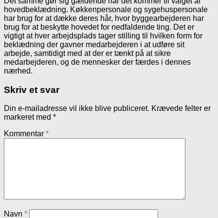
Det samme gør sig gældende når det kommer til valget af
hovedbeklædning. Køkkenpersonale og sygehuspersonale
har brug for at dække deres hår, hvor byggearbejderen har
brug for at beskytte hovedet for nedfaldende ting. Det er
vigtigt at hver arbejdsplads tager stilling til hvilken form for
beklædning der gavner medarbejderen i at udføre sit
arbejde, samtidigt med at der er tænkt på at sikre
medarbejderen, og de mennesker der færdes i dennes
nærhed.
Skriv et svar
Din e-mailadresse vil ikke blive publiceret.
Krævede felter er
markeret med
*
Kommentar
*
Navn
*