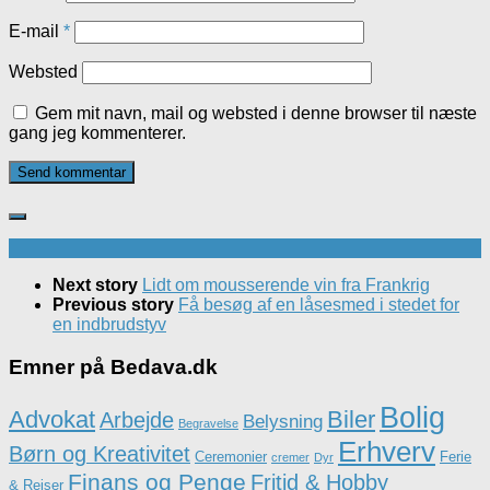
E-mail
*
Websted
Gem mit navn, mail og websted i denne browser til næste
gang jeg kommenterer.
Next story
Lidt om mousserende vin fra Frankrig
Previous story
Få besøg af en låsesmed i stedet for
en indbrudstyv
Emner på Bedava.dk
Bolig
Advokat
Biler
Arbejde
Belysning
Begravelse
Erhverv
Børn og Kreativitet
Ceremonier
Ferie
cremer
Dyr
Finans og Penge
Fritid & Hobby
& Rejser