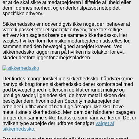
er at de skal sikre at medarbejderen i tilfælde af uheld eller
dem i dennes nærhed, og er derfor tilpasset netop det
specifikke erhverv.
Sikkerhedssko er nødvendigvis ikke noget der behøver at
være tilpasset efter et specifikt erhverv, flere forskellige
erhverv kan sagtens bære de samme sikkerhedssko. Her
vægtes hvilken form for risiko medarbejderen udsættes for,
sammen med den bevægelighed arbejdet kræver. Ved
sikkerhedssko kigger man på hvilken risikofaktor for evt.
skader der foreligger for arbejdspladsen.
Der findes mange forskellige sikkerhedssko, håndværkerne
har typisk brug for en sikkerhedssko der er komfortabel med
god bevægelighed i, eftersom de klatrer rundt mulige og
umulige steder, ligeledes skal de have metal i skoen der
beskytter dem, hvorimod en Security medarbejder der
arbejder i lufthavnen af naturlige årsager ikke skal have
metal i sine sikkerhedssko. Men dem der håndterer bagagen
bruger den samme sikkerhedssko som håndværkeren. Det er
hvilken type arbejde der udføres der afgør
valget af
sikkerhedssko
.