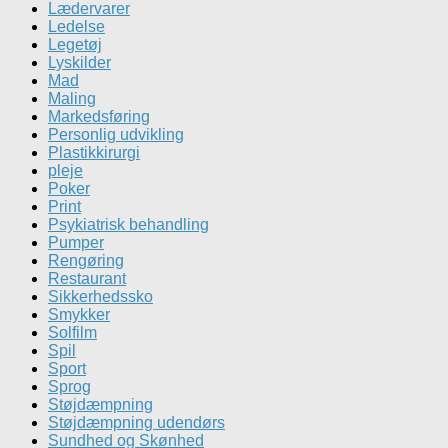
Lædervarer
Ledelse
Legetøj
Lyskilder
Mad
Maling
Markedsføring
Personlig udvikling
Plastikkirurgi
pleje
Poker
Print
Psykiatrisk behandling
Pumper
Rengøring
Restaurant
Sikkerhedssko
Smykker
Solfilm
Spil
Sport
Sprog
Støjdæmpning
Støjdæmpning udendørs
Sundhed og Skønhed