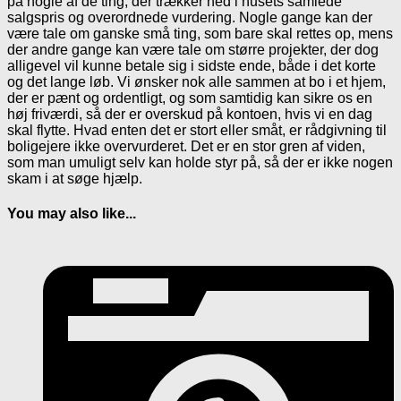
på nogle af de ting, der trækker ned i husets samlede
salgspris og overordnede vurdering. Nogle gange kan der
være tale om ganske små ting, som bare skal rettes op, mens
der andre gange kan være tale om større projekter, der dog
alligevel vil kunne betale sig i sidste ende, både i det korte
og det lange løb. Vi ønsker nok alle sammen at bo i et hjem,
der er pænt og ordentligt, og som samtidig kan sikre os en
høj friværdi, så der er overskud på kontoen, hvis vi en dag
skal flytte. Hvad enten det er stort eller småt, er rådgivning til
boligejere ikke overvurderet. Det er en stor gren af viden,
som man umuligt selv kan holde styr på, så der er ikke nogen
skam i at søge hjælp.
You may also like...