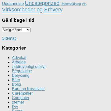
Uncategorized
Uddannelse
Underholdning
Vin
Virksomheder og Erhverv
Gå tilbage i tid
Gå
tilbage
i
Sitemap
tid
Kategorier
Advokat
Arbejde
Ældrevenligt udstyr
Begravelse
Belysning
Biler
Bolig
Børn og Kreativitet
Ceremonier
Computer
cremer
Dyr