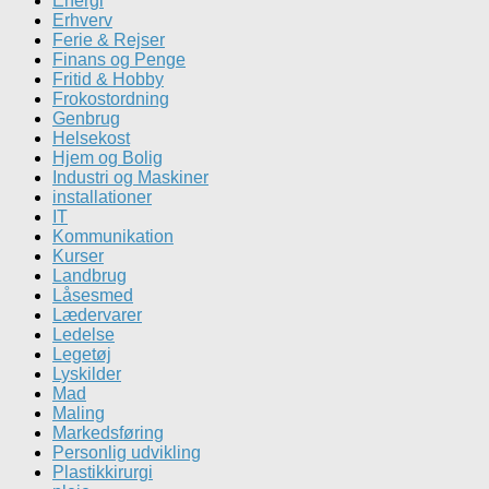
Energi
Erhverv
Ferie & Rejser
Finans og Penge
Fritid & Hobby
Frokostordning
Genbrug
Helsekost
Hjem og Bolig
Industri og Maskiner
installationer
IT
Kommunikation
Kurser
Landbrug
Låsesmed
Lædervarer
Ledelse
Legetøj
Lyskilder
Mad
Maling
Markedsføring
Personlig udvikling
Plastikkirurgi