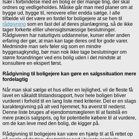
Især i forbindelse med en bolig er der mange ting, der skal
ordnes og vedligeholdes. Måske går man med planer om at
bygge ud, bygge til, renovere eller endda sælge. I alle
tilfælde vil det være en fordel for boligejere at se hen til
rådgivning
som en fast del af deres planlægning, så de ikke
tager forkerte elller uhensigtsmæssige beslutninger.
Rådgiveren har naturligvis uddannelse, kurser eller anden
erfaring der gør, at man kan tage deres ord for gode varer.
Medmindre man selv føler sig som en mindre
byggesagkyndig, bør man nok ikke tage beslutninger om
større forandringer ved ens bolig uden i det mindste at
konsultere en ekspert først.
Rådgivning til boligejere kan gøre en salgssituation mere
fordelagtig
Når man skal sælge et hus elller en lejlighed, vil de fleste få
lavet en såkaldt tilstandsrapport, hvor hele boligen bliver
vurderet i forhold til en lang liste med kriterier. Det er en slags
karaktergivning på alt ved hjemmet, fra øverst til nederst.
Denne liste bruges af ejendomsmægleren til at fastslå en
mere præcis salgspris, og for potentielle købere til at vurdere,
om de kan leve med den bolig, de kigger på.
Rådgivning til boligejere kan være en hjælp til at få rettet op