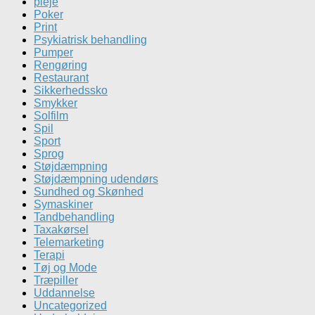
pleje
Poker
Print
Psykiatrisk behandling
Pumper
Rengøring
Restaurant
Sikkerhedssko
Smykker
Solfilm
Spil
Sport
Sprog
Støjdæmpning
Støjdæmpning udendørs
Sundhed og Skønhed
Symaskiner
Tandbehandling
Taxakørsel
Telemarketing
Terapi
Tøj og Mode
Træpiller
Uddannelse
Uncategorized