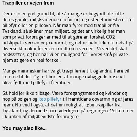
Træpiller er vejen frem
Der er jo en god grund til, at så mange er begyndt at skifte
deres gamle, miljøsvinende oliefyr ud, og i stedet investerer i et
pillefyr eller en pilleovn. Når man fyrer med træpiller fra
Tyskland, så skåner man miljøet, og det er virkelig her man
som privat forbruger er med til at gøre en forskel. CO2
udslippet i verden er jo enormt, og det er hele tiden til debat på
diverse klimakonferencer rundt om i verden. Vi ved det skal
nedsættes, og her har vi en mulighed for i vores små private
hjem at gøre en reel forskel.
Mange mennesker har valgt træpillerne til, og endnu flere vil
komme til det. Og mit bud er, at mange nybyggede huse vil
blive født med pillefyr i fremtiden.
Så hold jer ikke tilbage, Være foregangsmænd og kvinder og
hop på bølgen og
køb pillefyr
til fremtidens opvarmning af jeres
hjem. Nu ved I også, at det er muligt at købe træpiller fra
Tyskland, og dermed spare yderligere på regningen. Velkommen
i klubben af miljøbevidste forbrugere.
You may also like...