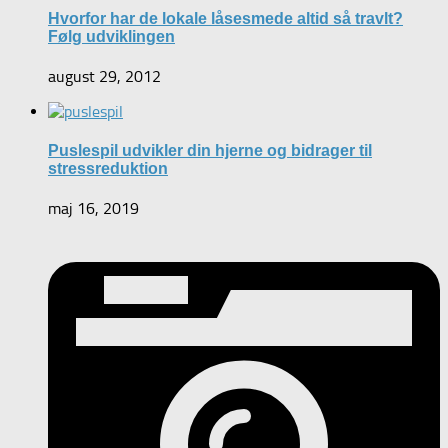
Hvorfor har de lokale låsesmede altid så travlt?
Følg udviklingen
august 29, 2012
Puslespil udvikler din hjerne og bidrager til
stressreduktion
maj 16, 2019