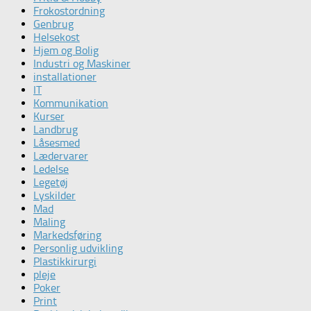
Frokostordning
Genbrug
Helsekost
Hjem og Bolig
Industri og Maskiner
installationer
IT
Kommunikation
Kurser
Landbrug
Låsesmed
Lædervarer
Ledelse
Legetøj
Lyskilder
Mad
Maling
Markedsføring
Personlig udvikling
Plastikkirurgi
pleje
Poker
Print