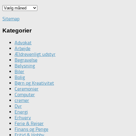
Gå
tilbage
Sitemap
i
tid
Kategorier
Advokat
Arbejde
Ældrevenligt udstyr
Begravelse
Belysning
Biler
Bolig
Børn og Kreativitet
Ceremonier
Computer
cremer
Dyr
Energi
Erhverv
Ferie & Rejser
Finans og Penge
Fritid & Hobby