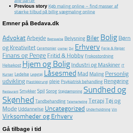
alle parter
Køb maling online – find masser af
Previous story
stærke tilbud på billig vægmaling online
Emner på Bedava.dk
Bolig
Advokat
Biler
Arbejde
Børn
Belysning
Begravelse
Erhverv
og Kreativitet
Ceremonier
Ferie & Rejser
cremer
Dyr
Finans og Penge
Fritid & Hobby
Frokostordning
Hjem og Bolig
Industri og Maskiner
Helsekost
IT
Låsesmed
Personlig
Mad
Maling
Ledelse
Kurser
Legetøj
udvikling
Rengøring
pleje
Psykiatrisk behandling
Plastikkirurgi
Sundhed og
Spil
Smykker
Sprog
Støjdæmpning
Restaurant
Skønhed
Terapi
Tøj og
Tandbehandling
Telemarketing
Uncategorized
Mode
Uddannelse
Underholdning
Vin
Virksomheder og Erhverv
Gå tilbage i tid