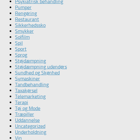
Psykiatrisk behandling
Pumper
Rengøring
Restaurant
Sikkerhedssko
Smykker
Solfilm
Spil
Sport
Sprog
Støjdæmpning
Støjdæmpning udendørs
Sundhed og Skønhed
Symaskiner
Tandbehandling
Taxakørsel
Telemarketing
Terapi
Tøj og Mode
Træpiller
Uddannelse
Uncategorized
Underholdning
Vin