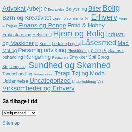
Bolig
Advokat
Biler
Arbejde
Belysning
Begravelse
Erhverv
Børn og Kreativitet
Ceremonier
Ferie
cremer
Dyr
Finans og Penge
Fritid & Hobby
& Rejser
Hjem og Bolig
Industri
Frokostordning
Helsekost
Låsesmed
og Maskiner
Mad
Ledelse
IT
Kurser
Legetøj
Personlig udvikling
Maling
pleje
Psykiatrisk
Plastikkirurgi
Rengøring
Spil
behandling
Smykker
Sprog
Restaurant
Sundhed og Skønhed
Støjdæmpning
Terapi
Tøj og Mode
Tandbehandling
Telemarketing
Uncategorized
Uddannelse
Underholdning
Vin
Virksomheder og Erhverv
Gå tilbage i tid
Gå
tilbage
i
Sitemap
tid