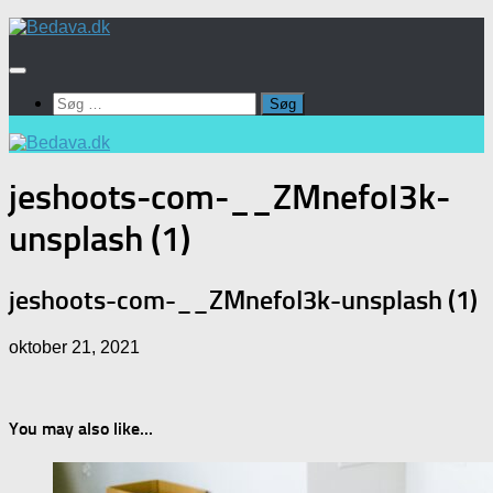
Skip
to
content
Søg
efter:
jeshoots-com-__ZMnefoI3k-
unsplash (1)
jeshoots-com-__ZMnefoI3k-unsplash (1)
oktober 21, 2021
You may also like...