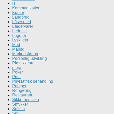
IT
Kommunikation
Kurser
Landbrug
Låsesmed
Lædervarer
Ledelse
Legetøj
Lyskilder
Mad
Maling
Markedsføring
Personlig udvikling
Plastikkirurgi
pleje
Poker
Print
Psykiatrisk behandling
Pumper
Rengøring
Restaurant
Sikkerhedssko
Smykker
Solfilm
Spil