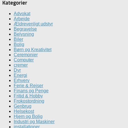
Kategorier
Advokat
Arbejde
Ældrevenligt udstyr
Begravelse
Belysning
Biler
Bolig
Børn og Kreativitet
Ceremonier
Computer
cremer
Dyr
Energi
Erhverv
Ferie & Rejser
Finans og Penge
Fritid & Hobby
Frokostordning
Genbrug
Helsekost
Hjem og Bolig
Industri og Maskiner
installationer