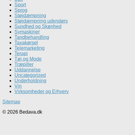
Sport
Sprog
Støjdæmpning
Støjdæmpning udendørs
Sundhed og Skønhed
Symaskiner
Tandbehandling
Taxakørsel
Telemarketing
Terapi
Tøj og Mode
Træpiller
Uddannelse
Uncategorized
Underholdning
Vin
Virksomheder og Erhverv
Sitemap
© 2026 Bedava.dk