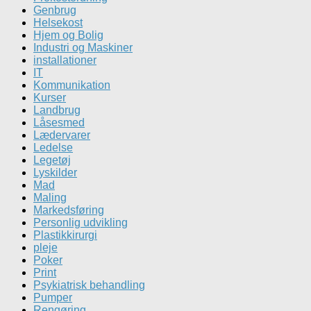
Genbrug
Helsekost
Hjem og Bolig
Industri og Maskiner
installationer
IT
Kommunikation
Kurser
Landbrug
Låsesmed
Lædervarer
Ledelse
Legetøj
Lyskilder
Mad
Maling
Markedsføring
Personlig udvikling
Plastikkirurgi
pleje
Poker
Print
Psykiatrisk behandling
Pumper
Rengøring