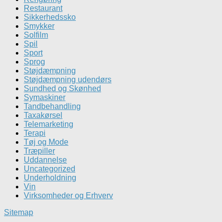
Restaurant
Sikkerhedssko
Smykker
Solfilm
Spil
Sport
Sprog
Støjdæmpning
Støjdæmpning udendørs
Sundhed og Skønhed
Symaskiner
Tandbehandling
Taxakørsel
Telemarketing
Terapi
Tøj og Mode
Træpiller
Uddannelse
Uncategorized
Underholdning
Vin
Virksomheder og Erhverv
Sitemap