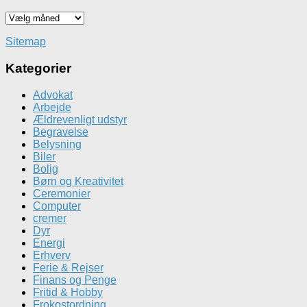
Gå
tilbage
i
Sitemap
tid
Kategorier
Advokat
Arbejde
Ældrevenligt udstyr
Begravelse
Belysning
Biler
Bolig
Børn og Kreativitet
Ceremonier
Computer
cremer
Dyr
Energi
Erhverv
Ferie & Rejser
Finans og Penge
Fritid & Hobby
Frokostordning