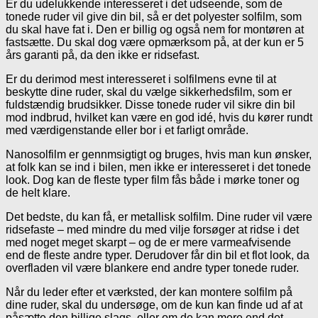
Er du udelukkende interesseret i det udseende, som de
tonede ruder vil give din bil, så er det polyester solfilm, som
du skal have fat i. Den er billig og også nem for montøren at
fastsætte. Du skal dog være opmærksom på, at der kun er 5
års garanti på, da den ikke er ridsefast.
Er du derimod mest interesseret i solfilmens evne til at
beskytte dine ruder, skal du vælge sikkerhedsfilm, som er
fuldstændig brudsikker. Disse tonede ruder vil sikre din bil
mod indbrud, hvilket kan være en god idé, hvis du kører rundt
med værdigenstande eller bor i et farligt område.
Nanosolfilm er gennmsigtigt og bruges, hvis man kun ønsker,
at folk kan se ind i bilen, men ikke er interesseret i det tonede
look. Dog kan de fleste typer film fås både i mørke toner og
de helt klare.
Det bedste, du kan få, er metallisk solfilm. Dine ruder vil være
ridsefaste – med mindre du med vilje forsøger at ridse i det
med noget meget skarpt – og de er mere varmeafvisende
end de fleste andre typer. Derudover får din bil et flot look, da
overfladen vil være blankere end andre typer tonede ruder.
Når du leder efter et værksted, der kan montere solfilm på
dine ruder, skal du undersøge, om de kun kan finde ud af at
påsætte den billige slags, eller om de kan mere end det.