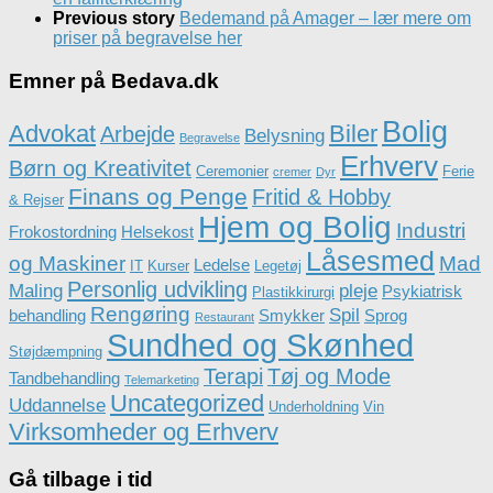
Previous story
Bedemand på Amager – lær mere om
priser på begravelse her
Emner på Bedava.dk
Bolig
Advokat
Biler
Arbejde
Belysning
Begravelse
Erhverv
Børn og Kreativitet
Ceremonier
Ferie
cremer
Dyr
Finans og Penge
Fritid & Hobby
& Rejser
Hjem og Bolig
Industri
Frokostordning
Helsekost
Låsesmed
og Maskiner
Mad
Ledelse
IT
Kurser
Legetøj
Personlig udvikling
Maling
pleje
Psykiatrisk
Plastikkirurgi
Rengøring
Spil
behandling
Smykker
Sprog
Restaurant
Sundhed og Skønhed
Støjdæmpning
Terapi
Tøj og Mode
Tandbehandling
Telemarketing
Uncategorized
Uddannelse
Underholdning
Vin
Virksomheder og Erhverv
Gå tilbage i tid