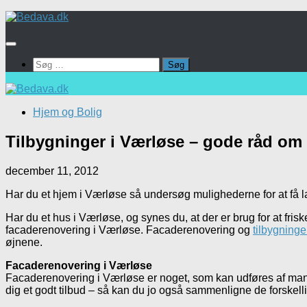
Skip
to
content
Søg
efter:
Hjem og Bolig
Tilbygninger i Værløse – gode råd om
december 11, 2012
Har du et hjem i Værløse så undersøg mulighederne for at få 
Har du et hus i Værløse, og synes du, at der er brug for at fris
facaderenovering i Værløse. Facaderenovering og
tilbygninge
øjnene.
Facaderenovering i Værløse
Facaderenovering i Værløse er noget, som kan udføres af mange 
dig et godt tilbud – så kan du jo også sammenligne de forskel