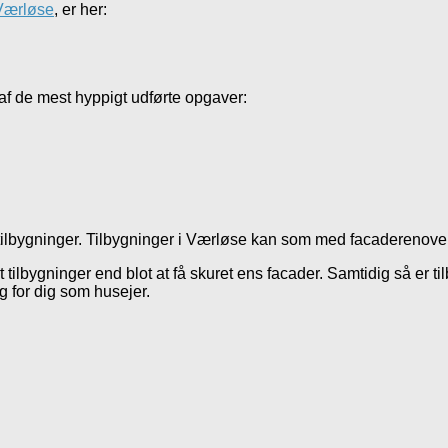
 Værløse
, er her:
f de mest hyppigt udførte opgaver:
r tilbygninger. Tilbygninger i Værløse kan som med facaderenove
et tilbygninger end blot at få skuret ens facader. Samtidig så er 
g for dig som husejer.