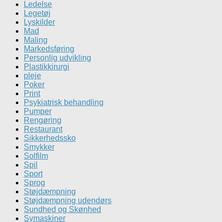
Ledelse
Legetøj
Lyskilder
Mad
Maling
Markedsføring
Personlig udvikling
Plastikkirurgi
pleje
Poker
Print
Psykiatrisk behandling
Pumper
Rengøring
Restaurant
Sikkerhedssko
Smykker
Solfilm
Spil
Sport
Sprog
Støjdæmpning
Støjdæmpning udendørs
Sundhed og Skønhed
Symaskiner