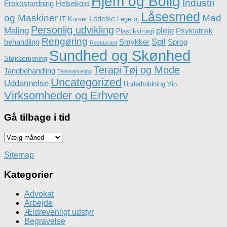
Hjem og Bolig
Industri
Frokostordning
Helsekost
Låsesmed
og Maskiner
Mad
Ledelse
IT
Kurser
Legetøj
Personlig udvikling
Maling
pleje
Psykiatrisk
Plastikkirurgi
Rengøring
Spil
behandling
Smykker
Sprog
Restaurant
Sundhed og Skønhed
Støjdæmpning
Terapi
Tøj og Mode
Tandbehandling
Telemarketing
Uncategorized
Uddannelse
Underholdning
Vin
Virksomheder og Erhverv
Gå tilbage i tid
Gå
tilbage
i
Sitemap
tid
Kategorier
Advokat
Arbejde
Ældrevenligt udstyr
Begravelse