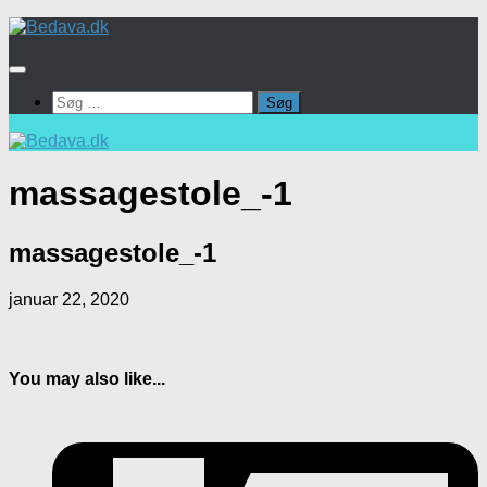
Skip
to
content
Søg
efter:
massagestole_-1
massagestole_-1
januar 22, 2020
You may also like...