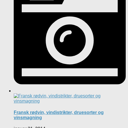
Fransk rødvin, vindistrikter, druesorter og
vinsmagning