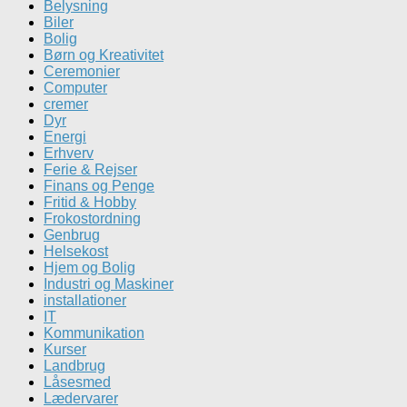
Belysning
Biler
Bolig
Børn og Kreativitet
Ceremonier
Computer
cremer
Dyr
Energi
Erhverv
Ferie & Rejser
Finans og Penge
Fritid & Hobby
Frokostordning
Genbrug
Helsekost
Hjem og Bolig
Industri og Maskiner
installationer
IT
Kommunikation
Kurser
Landbrug
Låsesmed
Lædervarer