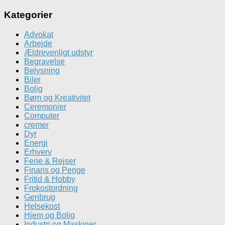
tid
Kategorier
Advokat
Arbejde
Ældrevenligt udstyr
Begravelse
Belysning
Biler
Bolig
Børn og Kreativitet
Ceremonier
Computer
cremer
Dyr
Energi
Erhverv
Ferie & Rejser
Finans og Penge
Fritid & Hobby
Frokostordning
Genbrug
Helsekost
Hjem og Bolig
Industri og Maskiner