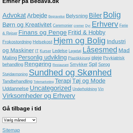
Emner på Bedava.dk
Bolig
Advokat
Biler
Arbejde
Belysning
Begravelse
Erhverv
Børn og Kreativitet
Ceremonier
Ferie
cremer
Dyr
Finans og Penge
Fritid & Hobby
& Rejser
Hjem og Bolig
Industri
Frokostordning
Helsekost
Låsesmed
og Maskiner
Mad
Ledelse
IT
Kurser
Legetøj
Personlig udvikling
Maling
pleje
Psykiatrisk
Plastikkirurgi
Rengøring
Spil
behandling
Smykker
Sprog
Restaurant
Sundhed og Skønhed
Støjdæmpning
Terapi
Tøj og Mode
Tandbehandling
Telemarketing
Uncategorized
Uddannelse
Underholdning
Vin
Virksomheder og Erhverv
Gå tilbage i tid
Gå
tilbage
i
Sitemap