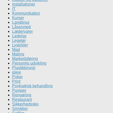
installationer
IT
Kommunikation
Kurser
Landbrug
Låsesmed
Lædervarer
Ledelse
Legetøj
Lyskilder
Mad
Maling
Markedsføring
Personlig udvikling
Plastikkirurgi
pleje
Poker
Print
Psykiatrisk behandling
Pumper
Rengøring
Restaurant
Sikkerhedssko
Smykker