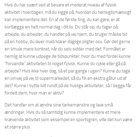
Hvis du har svært ved at bevare et moderat niveau af fysisk
aktivitet i hverdagen, må du kigge på, hvordan du hensigtsmæssigt
kan implementere det. En af de første ting, du kan gøre, er at
kortlægge en helt normal dag i dit liv. Du står op, du tager på
arbejde, du arbejder, du handler på vej hjem, du bruger måske tid
på en hobby, du laver mad/klarer daglige pligter osv. Gør det gerne
en smule mere konkret, når du selv sidder med det. Formålet er
nemlig at kunne udpege de tidspunkter, hvor du med fordel kunne
“forvandle” aktiviteten til noget fysisk. Kunne du cykle eller gå på
arbejde? Hvis ikke hver dag, så et par gange i ugen? Kunne du tage
en omvej på vej til supermarkedet, så du fik en ekstra gåtur ud af
det? Kunne I bytte lidt rundt på de huslige aktiviteter, så I begge får
fordelt dem, hvor man er aktiv?
Det handler om at ændre sine tankemønstre og lave små
ændringer. Hvis du så samtidig kunne implementere et mere
krævende aktivitet som eksempel en sportsgren, ville det kun være
et større plus.