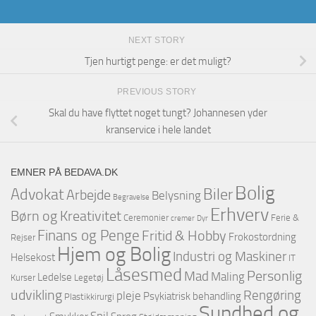
NEXT STORY
Tjen hurtigt penge: er det muligt?
PREVIOUS STORY
Skal du have flyttet noget tungt? Johannesen yder
kranservice i hele landet
EMNER PÅ BEDAVA.DK
Bolig
Advokat
Biler
Arbejde
Belysning
Begravelse
Erhverv
Børn og Kreativitet
Ceremonier
Ferie &
cremer
Dyr
Finans og Penge
Fritid & Hobby
Frokostordning
Rejser
Hjem og Bolig
Industri og Maskiner
Helsekost
IT
Låsesmed
Personlig
Mad
Maling
Ledelse
Kurser
Legetøj
udvikling
Rengøring
pleje
Psykiatrisk behandling
Plastikkirurgi
Sundhed og