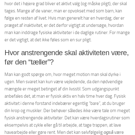
hvor det i højere grad bliver et aktivt valg (og måske pligt), der skal
tages. Mange af de vaner, man er opvokset med som barn, kan
følge en resten af livet. Hvis man generelt har en hverdag, der er
præget af inaktivitet, er det derfor vigtigt at undersøge, hvordan
man kan inddrage fysiske aktiviteter i de daglige rutiner. For mange
er det vigtigt, at det ikke føles som en sur pligt.
Hvor anstrengende skal aktiviteten være,
før den “tæller”?
Man kan godt spørge om, hvor meget motion man skal dyrke i
ugen. Men svaret kan kun være vejledende, da den nødvendige
mængde er meget betinget af din livsstil. Som udgangspunkt
anbefales det, at man er fysisk aktiv en halv time hver dag. Fysisk
aktivitet i denne forstand indebærer egentlig “bare”, at du bruger
din krop og muskler. Der behøver således ikke være tale om meget
fysisk anstrengende aktiviteter. Det kan være hverdagsrutiner som
eksempelvis at cykle eller gå til arbejde, at tage trappen, at lave
havearbejde eller gøre rent. Men det kan selvfølgelig
også
være