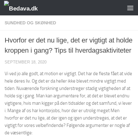
Skip to content
SUNDHED OG SKØNHED
Hvorfor er det nu lige, det er vigtigt at holde
kroppen i gang? Tips til hverdagsaktiviteter
SEPTEMBER 18, 2020
Vi ved jo alle godt, at motion er vigtigt. Det har de fleste fået at vide
hele deres liv. Og det er da heller ikke blevet mindre vigtigt med
tiden. Nuværende forskning understreger stadig vigtigheden af at
holde sig i gang. Man kan argumentere for, at det er blevet endnu
vigtigere, hvis man kigger på den tidsalder og det samfund, vi lever
i. Mange af os har kontorjobs, hvor der er utrolig meget Men
hvorfor er det nu lige, at der igen og igen understreges, at det er
vigtigt for vores velbefindende? Følgende argumenter er nogle af
de væsentlige: