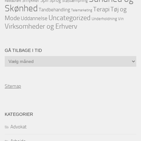
Spil
Smykker
Sprog
Støjdæmpning
Restaurant
Skønhed
Terapi
Tøj og
Tandbehandling
Telemarketing
Uncategorized
Mode
Uddannelse
Underholdning
Vin
Virksomheder og Erhverv
GÅ TILBAGE I TID
Gå
tilbage
i
tid
Sitemap
KATEGORIER
Advokat