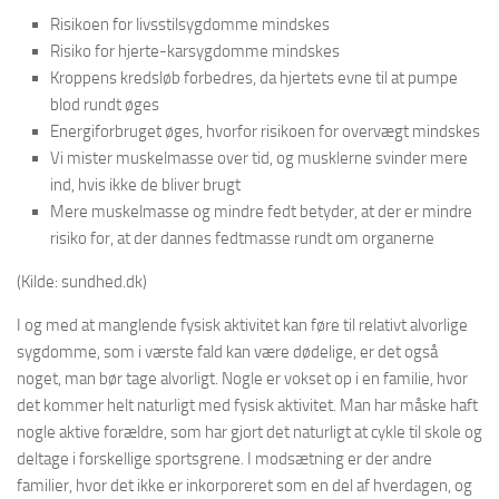
Risikoen for livsstilsygdomme mindskes
Risiko for hjerte-karsygdomme mindskes
Kroppens kredsløb forbedres, da hjertets evne til at pumpe
blod rundt øges
Energiforbruget øges, hvorfor risikoen for overvægt mindskes
Vi mister muskelmasse over tid, og musklerne svinder mere
ind, hvis ikke de bliver brugt
Mere muskelmasse og mindre fedt betyder, at der er mindre
risiko for, at der dannes fedtmasse rundt om organerne
(Kilde: sundhed.dk)
I og med at manglende fysisk aktivitet kan føre til relativt alvorlige
sygdomme, som i værste fald kan være dødelige, er det også
noget, man bør tage alvorligt. Nogle er vokset op i en familie, hvor
det kommer helt naturligt med fysisk aktivitet. Man har måske haft
nogle aktive forældre, som har gjort det naturligt at cykle til skole og
deltage i forskellige sportsgrene. I modsætning er der andre
familier, hvor det ikke er inkorporeret som en del af hverdagen, og