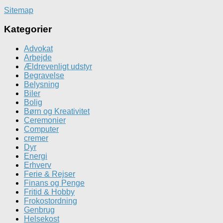
tilbage
i
Sitemap
tid
Kategorier
Advokat
Arbejde
Ældrevenligt udstyr
Begravelse
Belysning
Biler
Bolig
Børn og Kreativitet
Ceremonier
Computer
cremer
Dyr
Energi
Erhverv
Ferie & Rejser
Finans og Penge
Fritid & Hobby
Frokostordning
Genbrug
Helsekost