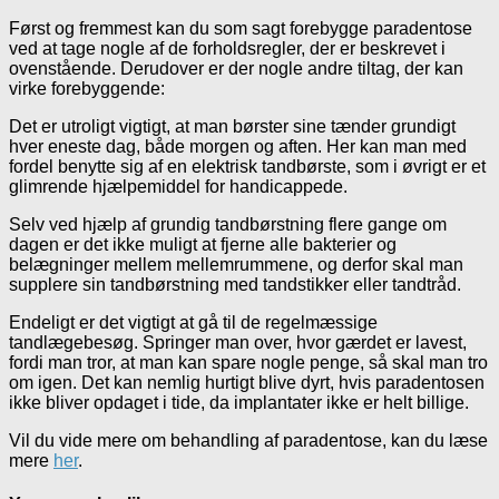
Først og fremmest kan du som sagt forebygge paradentose
ved at tage nogle af de forholdsregler, der er beskrevet i
ovenstående. Derudover er der nogle andre tiltag, der kan
virke forebyggende:
Det er utroligt vigtigt, at man børster sine tænder grundigt
hver eneste dag, både morgen og aften. Her kan man med
fordel benytte sig af en elektrisk tandbørste, som i øvrigt er et
glimrende hjælpemiddel for handicappede.
Selv ved hjælp af grundig tandbørstning flere gange om
dagen er det ikke muligt at fjerne alle bakterier og
belægninger mellem mellemrummene, og derfor skal man
supplere sin tandbørstning med tandstikker eller tandtråd.
Endeligt er det vigtigt at gå til de regelmæssige
tandlægebesøg. Springer man over, hvor gærdet er lavest,
fordi man tror, at man kan spare nogle penge, så skal man tro
om igen. Det kan nemlig hurtigt blive dyrt, hvis paradentosen
ikke bliver opdaget i tide, da implantater ikke er helt billige.
Vil du vide mere om behandling af paradentose, kan du læse
mere
her
.