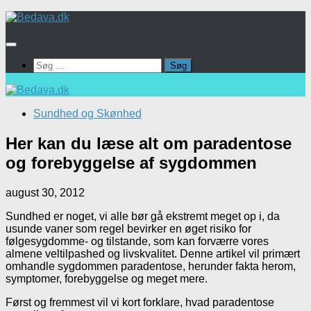
Skip
to
content
Søg
efter:
Sundhed og Skønhed
Her kan du læse alt om paradentose
og forebyggelse af sygdommen
august 30, 2012
Sundhed er noget, vi alle bør gå ekstremt meget op i, da
usunde vaner som regel bevirker en øget risiko for
følgesygdomme- og tilstande, som kan forværre vores
almene veltilpashed og livskvalitet. Denne artikel vil primært
omhandle sygdommen paradentose, herunder fakta herom,
symptomer, forebyggelse og meget mere.
Først og fremmest vil vi kort forklare, hvad paradentose