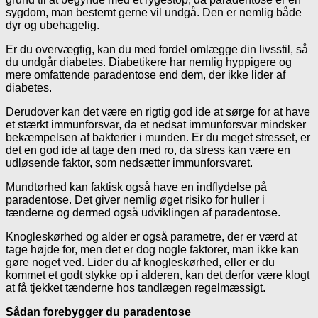
sygdom, man bestemt gerne vil undgå. Den er nemlig både
dyr og ubehagelig.
Er du overvægtig, kan du med fordel omlægge din livsstil, så
du undgår diabetes. Diabetikere har nemlig hyppigere og
mere omfattende paradentose end dem, der ikke lider af
diabetes.
Derudover kan det være en rigtig god ide at sørge for at have
et stærkt immunforsvar, da et nedsat immunforsvar mindsker
bekæmpelsen af bakterier i munden. Er du meget stresset, er
det en god ide at tage den med ro, da stress kan være en
udløsende faktor, som nedsætter immunforsvaret.
Mundtørhed kan faktisk også have en indflydelse på
paradentose. Det giver nemlig øget risiko for huller i
tænderne og dermed også udviklingen af paradentose.
Knogleskørhed og alder er også parametre, der er værd at
tage højde for, men det er dog nogle faktorer, man ikke kan
gøre noget ved. Lider du af knogleskørhed, eller er du
kommet et godt stykke op i alderen, kan det derfor være klogt
at få tjekket tænderne hos tandlægen regelmæssigt.
Sådan forebygger du paradentose