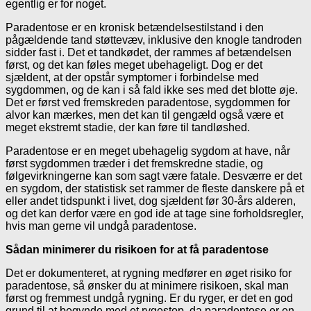
egentlig er for noget.
Paradentose er en kronisk betændelsestilstand i den
pågældende tand støttevæv, inklusive den knogle tandroden
sidder fast i. Det et tandkødet, der rammes af betændelsen
først, og det kan føles meget ubehageligt. Dog er det
sjældent, at der opstår symptomer i forbindelse med
sygdommen, og de kan i så fald ikke ses med det blotte øje.
Det er først ved fremskreden paradentose, sygdommen for
alvor kan mærkes, men det kan til gengæld også være et
meget ekstremt stadie, der kan føre til tandløshed.
Paradentose er en meget ubehagelig sygdom at have, når
først sygdommen træder i det fremskredne stadie, og
følgevirkningerne kan som sagt være fatale. Desværre er det
en sygdom, der statistisk set rammer de fleste danskere på et
eller andet tidspunkt i livet, dog sjældent før 30-års alderen,
og det kan derfor være en god ide at tage sine forholdsregler,
hvis man gerne vil undgå paradentose.
Sådan minimerer du risikoen for at få paradentose
Det er dokumenteret, at rygning medfører en øget risiko for
paradentose, så ønsker du at minimere risikoen, skal man
først og fremmest undgå rygning. Er du ryger, er det en god
grund til at begynde med et rygestop, da paradentose er en