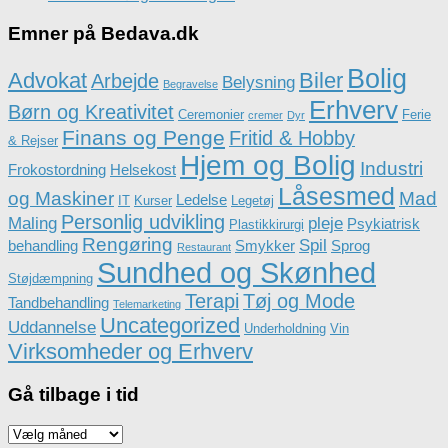
Emner på Bedava.dk
Bolig
Advokat
Biler
Arbejde
Belysning
Begravelse
Erhverv
Børn og Kreativitet
Ceremonier
Ferie
cremer
Dyr
Finans og Penge
Fritid & Hobby
& Rejser
Hjem og Bolig
Industri
Frokostordning
Helsekost
Låsesmed
og Maskiner
Mad
Ledelse
IT
Kurser
Legetøj
Personlig udvikling
Maling
pleje
Psykiatrisk
Plastikkirurgi
Rengøring
Spil
behandling
Smykker
Sprog
Restaurant
Sundhed og Skønhed
Støjdæmpning
Terapi
Tøj og Mode
Tandbehandling
Telemarketing
Uncategorized
Uddannelse
Underholdning
Vin
Virksomheder og Erhverv
Gå tilbage i tid
Gå