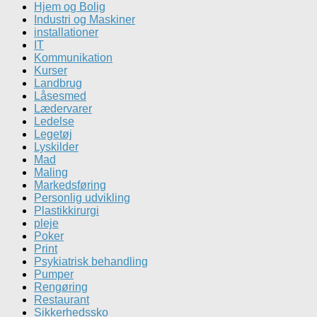
Hjem og Bolig
Industri og Maskiner
installationer
IT
Kommunikation
Kurser
Landbrug
Låsesmed
Lædervarer
Ledelse
Legetøj
Lyskilder
Mad
Maling
Markedsføring
Personlig udvikling
Plastikkirurgi
pleje
Poker
Print
Psykiatrisk behandling
Pumper
Rengøring
Restaurant
Sikkerhedssko