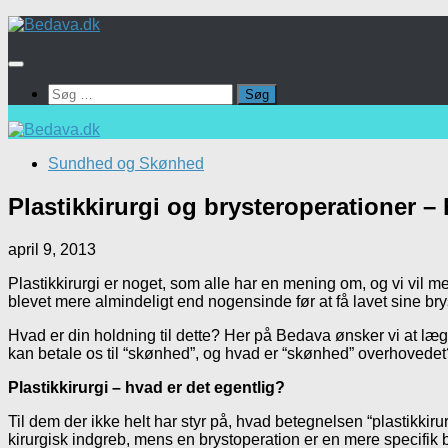
Skip
to
content
Søg
efter:
Sundhed og Skønhed
Plastikkirurgi og brysteroperationer –
april 9, 2013
Plastikkirurgi er noget, som alle har en mening om, og vi vil me
blevet mere almindeligt end nogensinde før at få lavet sine brys
Hvad er din holdning til dette? Her på Bedava ønsker vi at lægg
kan betale os til “skønhed”, og hvad er “skønhed” overhovedet
Plastikkirurgi – hvad er det egentlig?
Til dem der ikke helt har styr på, hvad betegnelsen “plastikkirur
kirurgisk indgreb, mens en brystoperation er en mere specifik be