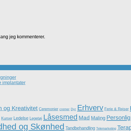
gang jeg kommenterer.
bygninger
e implantater
Erhverv
 og Kreativitet
Ceremonier
Ferie & Rejser
cremer
Dyr
Låsesmed
Personlig
Mad
Maling
Ledelse
Kurser
Legetøj
dhed og Skønhed
Terap
Tandbehandling
Telemarketing