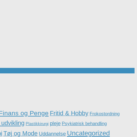
Finans og Penge
Fritid & Hobby
Frokostordning
 udvikling
pleje
Psykiatrisk behandling
Plastikkirurgi
Uncategorized
i
Tøj og Mode
Uddannelse