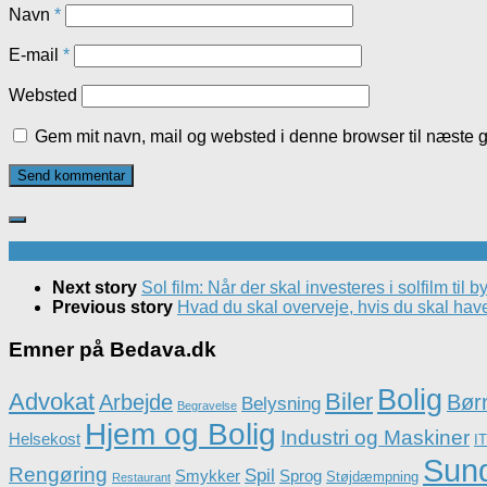
Navn
*
E-mail
*
Websted
Gem mit navn, mail og websted i denne browser til næste 
Next story
Sol film: Når der skal investeres i solfilm til 
Previous story
Hvad du skal overveje, hvis du skal hav
Emner på Bedava.dk
Bolig
Advokat
Biler
Arbejde
Børn
Belysning
Begravelse
Hjem og Bolig
Industri og Maskiner
Helsekost
IT
Sun
Rengøring
Spil
Smykker
Sprog
Støjdæmpning
Restaurant