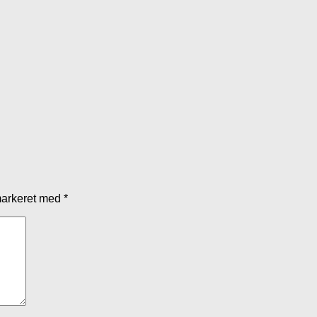
markeret med
*