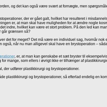
kverden, og det kan også være svært at fornægte, men spørgsmålet
ystoperationer, der er gået galt, hvilket har resulteret i misdannel
ningen er, at man skal have muligheden for at ændre nogle kosme
det indre, hvilket kan være et stort problem. På den led kan man a
or går grænsen så?
bliver det for meget? Det må være en individuel sag, hvornår nok
en også, når nu man alligevel skal have en brystoperation – såd
erationer
, er, at man kan genskabe et sæt bryster til eksempelvis
r mange, som ellers i øvrigt ikke er tilhænger af plastikkirurgi
l, der udfører plastikkirurgi og brystoperationer.
 plastikkirurgi og brystoperationer, så efterlad endelig en ko