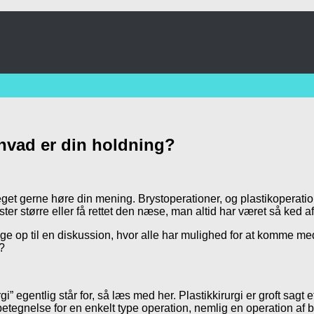
 hvad er din holdning?
get gerne høre din mening. Brystoperationer, og plastikoperatione
ter større eller få rettet den næse, man altid har været så ked af
e op til en diskussion, hvor alle har mulighed for at komme med d
?
gi” egentlig står for, så læs med her. Plastikkirurgi er groft sagt
tegnelse for en enkelt type operation, nemlig en operation af bry