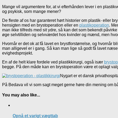
Mange vil argumentere for, at vi efterhånden lever i en plasti
og psykisk, som mange mener?
De fleste af os har garanteret hørt historier om plastik- eller br
hensigten med en brystoperation eller en
plastikoperation
. Me
man ikke tilfreds med sit ydre, så kan det som bekendt påvirke 
øge selvtilliden og selvværdet hos kvinder og mænd, men hv
Hvornår er det ok at få lavet en brystforstørrelse, og hvornår 
man alligevel er i gang. Så kan man lige så godt få lavet næs
evighedsprojekt.
En af de helt klare fordele ved plastikkirurgi, også især
brystop
begge. På den måde kan en brystoperation være et oplagt valg fo
Nygart er et dansk privathospita
På Bedava vil vi som sagt meget gerne høre din mening om både
You may also like...
Opnå et varigt vægttab