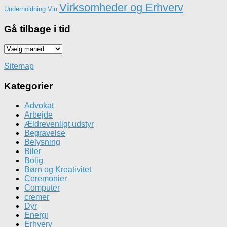
Virksomheder og Erhverv
Underholdning
Vin
Gå tilbage i tid
Gå
tilbage
i
Sitemap
tid
Kategorier
Advokat
Arbejde
Ældrevenligt udstyr
Begravelse
Belysning
Biler
Bolig
Børn og Kreativitet
Ceremonier
Computer
cremer
Dyr
Energi
Erhverv