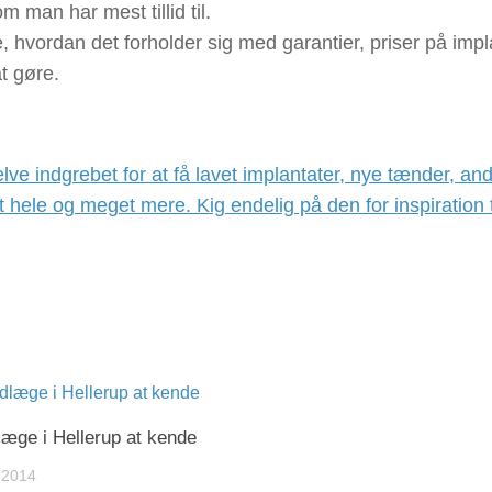
m man har mest tillid til.
øre, hvordan det forholder sig med garantier, priser på imp
at gøre.
 indgrebet for at få lavet implantater, nye tænder, an
 hele og meget mere. Kig endelig på den for inspiration t
læge i Hellerup at kende
 2014