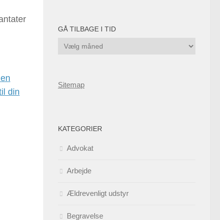
lantater
GÅ TILBAGE I TID
Gå
tilbage
i
den
tid
Sitemap
il din
KATEGORIER
Advokat
Arbejde
Ældrevenligt udstyr
Begravelse