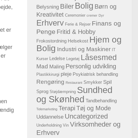
Bolig
Biler
Børn og
Belysning
bejde,
Kreativitet
Ceremonier
cremer
Dyr
Erhverv
Finans og
Ferie & Rejser
et er
Penge
Fritid & Hobby
Hjem og
Frokostordning
Helsekost
Bolig
vælger
Industri og Maskiner
IT
 er
Låsesmed
Ledelse
Kurser
Legetøj
Personlig udvikling
Mad
Maling
pleje
Psykiatrisk behandling
Plastikkirurgi
Rengøring
Spil
Smykker
Restaurant
Sundhed
Sprog
Støjdæmpning
og Skønhed
Tandbehandling
men
Terapi
Tøj og Mode
tændig
Telemarketing
Uncategorized
Uddannelse
Virksomheder og
Underholdning
Vin
Erhverv