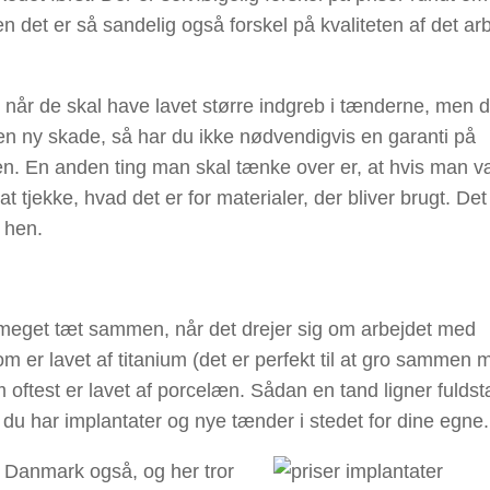
en det er så sandelig også forskel på kvaliteten af det ar
når de skal have lavet større indgreb i tænderne, men d
 en ny skade, så har du ikke nødvendigvis en garanti på
igen. En anden ting man skal tænke over er, at hvis man 
tjekke, hvad det er for materialer, der bliver brugt. Det
 hen.
 meget tæt sammen, når det drejer sig om arbejdet med
om er lavet af titanium (det er perfekt til at gro sammen 
oftest er lavet af porcelæn. Sådan en tand ligner fulds
at du har implantater og nye tænder i stedet for dine egne.
 i Danmark også, og her tror