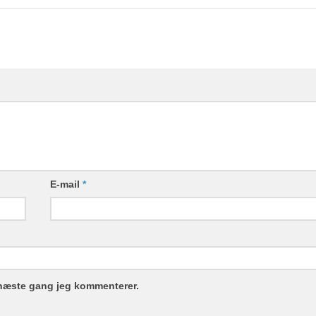
E-mail
*
 næste gang jeg kommenterer.