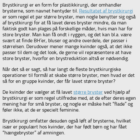
Brystkirurgi er en form for plastikkirurgi, der omhandler
brysterne, som navnet hentyder til.
Resultatet af brystkirurgi
er som regel et par større bryster, men nogle benytter sig også
af brystkirurgi for at få lavet deres bryster mindre, da man
faktisk godt kan plages på forskellige måder, hvis man har for
store bryster. Man kan få ondt i ryggen, og det kan bl.a. være
svært at finde BH’er, bluser og andre overdele, der passer i
størrelsen. Derudover mener mange kvinder også, at det ikke
passer til dem og det look, de gerne vil repræsentere at have
store bryster, hvorfor en brystreduktion altså er nødvendig.
Når det så er sagt, så har langt de fleste brystkirurgiske
operationer til formål at skabe større bryster, men hvad er det
så for en gruppe kvinder, der får lavet større bryster?
De kvinder der vælger at få lavet
større bryster
ved hjælp af
brystkirurgi er som regel utilfredse med, at de efter deres egen
mening har for små bryster, og nogle er måske helt “flade” og
føler ikke, at de er specielt feminine.
Brystkirurgi omfatter desuden også løft af brysterne, hvilket
især er populært hos kvinder, der har født børn og har fået
“hængebryster” af amningen.