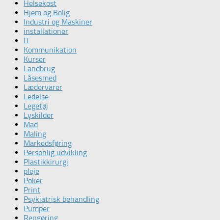
Helsekost
Hjem og Bolig
Industri og Maskiner
installationer
IT
Kommunikation
Kurser
Landbrug
Låsesmed
Lædervarer
Ledelse
Legetøj
Lyskilder
Mad
Maling
Markedsføring
Personlig udvikling
Plastikkirurgi
pleje
Poker
Print
Psykiatrisk behandling
Pumper
Rengøring