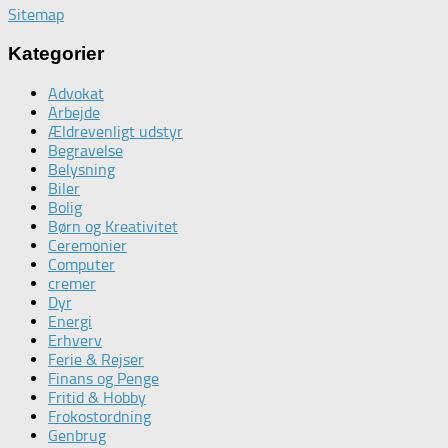
Sitemap
i
tid
Kategorier
Advokat
Arbejde
Ældrevenligt udstyr
Begravelse
Belysning
Biler
Bolig
Børn og Kreativitet
Ceremonier
Computer
cremer
Dyr
Energi
Erhverv
Ferie & Rejser
Finans og Penge
Fritid & Hobby
Frokostordning
Genbrug