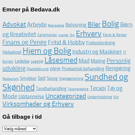
Emner på Bedava.dk
Bolig
Advokat
Biler
Arbejde
Børn
Belysning
Begravelse
Erhverv
og Kreativitet
Ceremonier
Ferie & Rejser
cremer
Dyr
Finans og Penge
Fritid & Hobby
Frokostordning
Hjem og Bolig
Industri og Maskiner
Helsekost
IT
Låsesmed
Personlig
Mad
Maling
Ledelse
Kurser
Legetøj
udvikling
Rengøring
pleje
Psykiatrisk behandling
Plastikkirurgi
Sundhed og
Spil
Smykker
Sprog
Støjdæmpning
Restaurant
Skønhed
Terapi
Tøj og
Tandbehandling
Telemarketing
Uncategorized
Mode
Uddannelse
Underholdning
Vin
Virksomheder og Erhverv
Gå tilbage i tid
Gå
tilbage