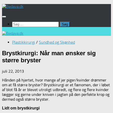
Skip
to
content
Søg
efter:
Plastikkirurgi
/
Sundhed og Skønhed
Brystkirurgi: Når man ønsker sig
større bryster
juli 22, 2013
Hånden på hjertet, hvor mange af jer piger/kvinder drømmer
om at få større bryster? Brystkirurgi er et fænomen, der i løbet
af blot få år er blevet utroligt udbredt, og flere og flere kvinder
lægger sig gerne under kniven i jagten på den perfekte krop og
dermed også større bryster.
Lidt om brystkirurgi