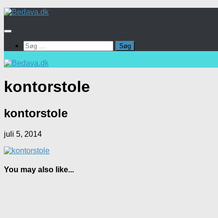
Skip
to
content
Søg
efter:
kontorstole
kontorstole
juli 5, 2014
You may also like...