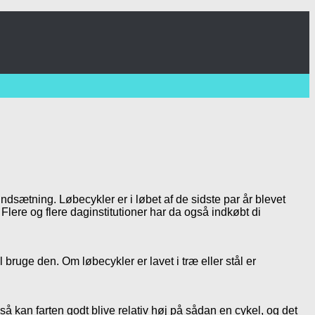
 undsætning. Løbecykler er i løbet af de sidste par år blevet
Flere og flere daginstitutioner har da også indkøbt di
 bruge den. Om løbecykler er lavet i træ eller stål er
så kan farten godt blive relativ høj på sådan en cykel, og det