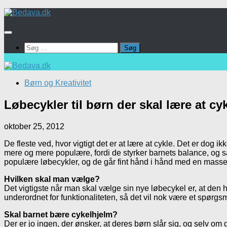
Skip
to
content
Søg
efter:
Børn og Kreativitet
Løbecykler til børn der skal lære at cy
oktober 25, 2012
De fleste ved, hvor vigtigt det er at lære at cykle. Det er dog i
mere og mere populære, fordi de styrker barnets balance, og sam
populære løbecykler, og de går fint hånd i hånd med en masse 
Hvilken skal man vælge?
Det vigtigste når man skal vælge sin nye løbecykel er, at den har
underordnet for funktionaliteten, så det vil nok være et spør
Skal barnet bære cykelhjelm?
Der er jo ingen, der ønsker, at deres børn slår sig, og selv om 