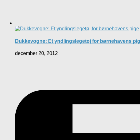
Dukkevogne: Et yndlingslegetøj for børnehavens pi
december 20, 2012