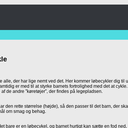
kle
kke alle, der har lige nemt ved det. Her kommer løbecykler dig til
tidig er med til at styrke barnets fortrolighed med det at cykle. 
af de andre ”køretøjer”, der findes på legepladsen.
 den rette størrelse (højde), så den passer til det barn, der skal
gsmål om smag og behag.
det bare er en løbecykel, og barnet hurtigt kan sætte en fod ned, 