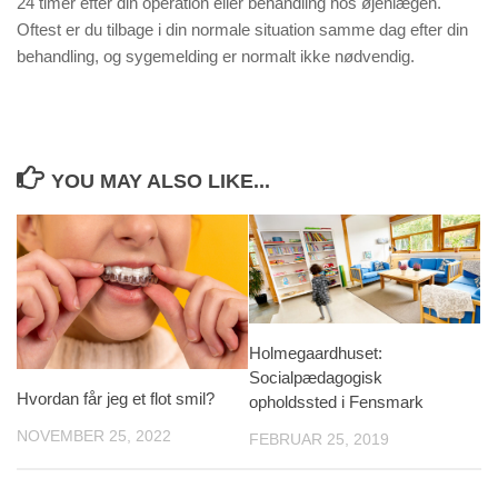
24 timer efter din operation eller behandling hos øjenlægen.
Oftest er du tilbage i din normale situation samme dag efter din
behandling, og sygemelding er normalt ikke nødvendig.
YOU MAY ALSO LIKE...
Holmegaardhuset:
Socialpædagogisk
Hvordan får jeg et flot smil?
opholdssted i Fensmark
NOVEMBER 25, 2022
FEBRUAR 25, 2019