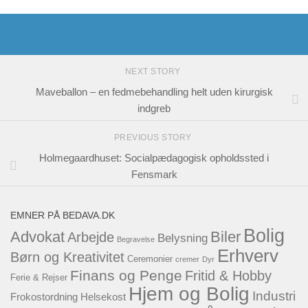
NEXT STORY
Maveballon – en fedmebehandling helt uden kirurgisk
indgreb
PREVIOUS STORY
Holmegaardhuset: Socialpædagogisk opholdssted i
Fensmark
EMNER PÅ BEDAVA.DK
Bolig
Advokat
Biler
Arbejde
Belysning
Begravelse
Erhverv
Børn og Kreativitet
Ceremonier
cremer
Dyr
Finans og Penge
Fritid & Hobby
Ferie & Rejser
Hjem og Bolig
Industri
Frokostordning
Helsekost