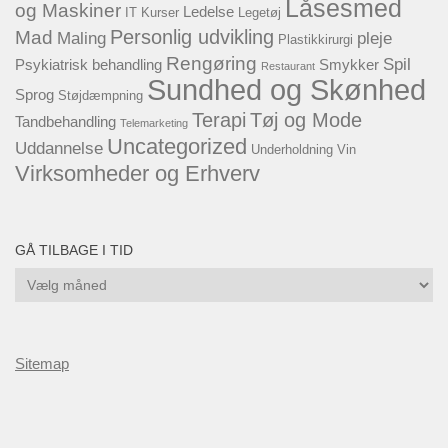
Låsesmed
og Maskiner
Ledelse
IT
Kurser
Legetøj
Personlig udvikling
Mad
Maling
pleje
Plastikkirurgi
Rengøring
Spil
Psykiatrisk behandling
Smykker
Restaurant
Sundhed og Skønhed
Sprog
Støjdæmpning
Terapi
Tøj og Mode
Tandbehandling
Telemarketing
Uncategorized
Uddannelse
Underholdning
Vin
Virksomheder og Erhverv
GÅ TILBAGE I TID
Gå
tilbage
i
tid
Sitemap