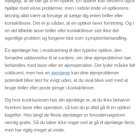
fejlagtigt, at de bør gå til en optiker. En optiker kan bestemt også
hjælpe med visse problemer, men i sidste ende vil optikerens
løsning altid være at forsøge at sælge dig enten briller eller
kontaktlinser. Det er jo sådan, at en optiker laver forretning. Og i
en del tilfælde løser briller eller kontaktlinser slet ikke det
egentlige problem og fungerer blot som symptombehandling.
En øjenlæge har, i modsætning til den typiske optiker, den
fornødne uddannelse til at vurdere, om dine øjenproblemer bør
behandles med laser eller en øjenoperation. Det lyder måske lidt
voldsomt, men hos en
øjenlæge
kan dine øjenproblemer
potentielt blive løst for evigt uden, at du skal blive ved med at
bruge briller eller poste penge i kontaktlinser.
Og hvis konklusionen hos din øjenlæge er, at du ikke behøver
hverken laser eller operation, så kan du jo altid gå til en optiker
bagefter. Hos langt de fleste øjenlæger er forundersøgelsen
nemlig gratis. Så du taber ikke noget ved at gå til øjenlæge først,
men har rigtig meget at vinde.